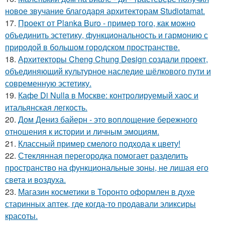
новое звучание благодаря архитекторам Studiotamat.
17.
Проект от Planka Buro - пример того, как можно
объединить эстетику, функциональность и гармонию с
природой в большом городском пространстве.
18.
Архитекторы Cheng Chung Design создали проект,
объединяющий культурное наследие шёлкового пути и
современную эстетику.
19.
Кафе Di Nulla в Москве: контролируемый хаос и
итальянская легкость.
20.
Дом Дениз байерн - это воплощение бережного
отношения к истории и личным эмоциям.
21.
Классный пример смелого подхода к цвету!
22.
Стеклянная перегородка помогает разделить
пространство на функциональные зоны, не лишая его
света и воздуха.
23.
Магазин косметики в Торонто оформлен в духе
старинных аптек, где когда-то продавали эликсиры
красоты.