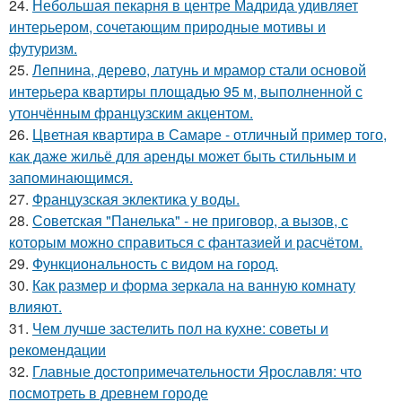
24.
Небольшая пекарня в центре Мадрида удивляет
интерьером, сочетающим природные мотивы и
футуризм.
25.
Лепнина, дерево, латунь и мрамор стали основой
интерьера квартиры площадью 95 м, выполненной с
утончённым французским акцентом.
26.
Цветная квартира в Самаре - отличный пример того,
как даже жильё для аренды может быть стильным и
запоминающимся.
27.
Французская эклектика у воды.
28.
Советская "Панелька" - не приговор, а вызов, с
которым можно справиться с фантазией и расчётом.
29.
Функциональность с видом на город.
30.
Как размер и форма зеркала на ванную комнату
влияют.
31.
Чем лучше застелить пол на кухне: советы и
рекомендации
32.
Главные достопримечательности Ярославля: что
посмотреть в древнем городе