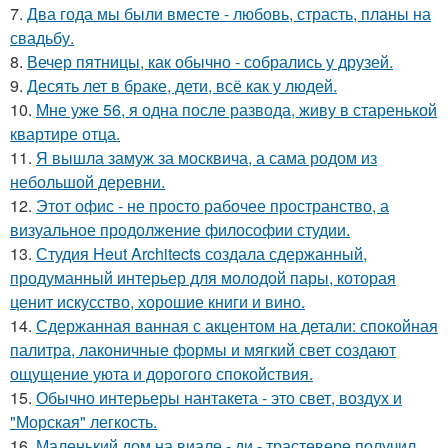
7.
Два года мы были вместе - любовь, страсть, планы на
свадьбу.
8.
Вечер пятницы, как обычно - собрались у друзей.
9.
Десять лет в браке, дети, всё как у людей.
10.
Мне уже 56, я одна после развода, живу в старенькой
квартире отца.
11.
Я вышла замуж за москвича, а сама родом из
небольшой деревни.
12.
Этот офис - не просто рабочее пространство, а
визуальное продолжение философии студии.
13.
Студия Heut Architects создала сдержанный,
продуманный интерьер для молодой пары, которая
ценит искусство, хорошие книги и вино.
14.
Сдержанная ванная с акцентом на детали: спокойная
палитра, лаконичные формы и мягкий свет создают
ощущение уюта и дорогого спокойствия.
15.
Обычно интерьеры нантакета - это свет, воздух и
"Морская" легкость.
16.
Маленький дом на виале - ди - трастевере получил