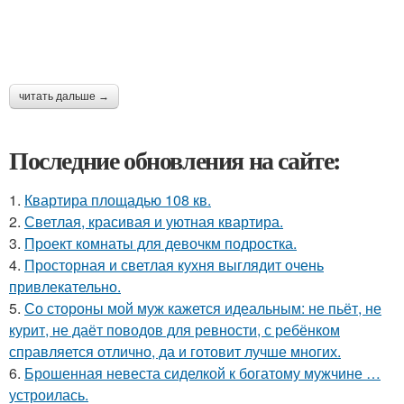
читать дальше →
Последние обновления на сайте:
1.
Квартира площадью 108 кв.
2.
Светлая, красивая и уютная квартира.
3.
Проект комнаты для девочкм подростка.
4.
Просторная и светлая кухня выглядит очень
привлекательно.
5.
Со стороны мой муж кажется идеальным: не пьёт, не
курит, не даёт поводов для ревности, с ребёнком
справляется отлично, да и готовит лучше многих.
6.
Брошенная невеста сиделкой к богатому мужчине …
устроилась.