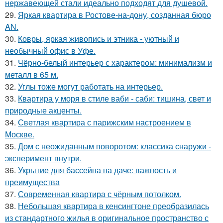
нержавеющей стали идеально подходят для душевой.
29.
Яркая квартира в Ростове-на-дону, созданная бюро
AN.
30.
Ковры, яркая живопись и этника - уютный и
необычный офис в Уфе.
31.
Чёрно-белый интерьер с характером: минимализм и
металл в 65 м.
32.
Углы тоже могут работать на интерьер.
33.
Квартира у моря в стиле ваби - саби: тишина, свет и
природные акценты.
34.
Светлая квартира с парижским настроением в
Москве.
35.
Дом с неожиданным поворотом: классика снаружи -
эксперимент внутри.
36.
Укрытие для бассейна на даче: важность и
преимущества
37.
Современная квартира с чёрным потолком.
38.
Небольшая квартира в кенсингтоне преобразилась
из стандартного жилья в оригинальное пространство с