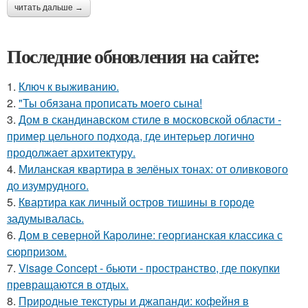
читать дальше →
Последние обновления на сайте:
1.
Ключ к выживанию.
2.
"Ты обязана прописать моего сына!
3.
Дом в скандинавском стиле в московской области -
пример цельного подхода, где интерьер логично
продолжает архитектуру.
4.
Миланская квартира в зелёных тонах: от оливкового
до изумрудного.
5.
Квартира как личный остров тишины в городе
задумывалась.
6.
Дом в северной Каролине: георгианская классика с
сюрпризом.
7.
Visage Concept - бьюти - пространство, где покупки
превращаются в отдых.
8.
Природные текстуры и джапанди: кофейня в