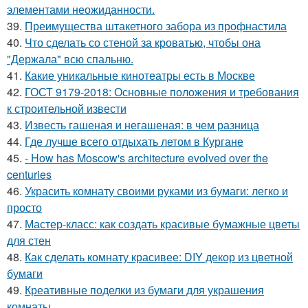
элементами неожиданности.
39.
Преимущества штакетного забора из профнастила
40.
Что сделать со стеной за кроватью, чтобы она
"Держала" всю спальню.
41.
Какие уникальные кинотеатры есть в Москве
42.
ГОСТ 9179-2018: Основные положения и требования
к строительной извести
43.
Известь гашеная и негашеная: в чем разница
44.
Где лучше всего отдыхать летом в Кургане
45.
- How has Moscow's architecture evolved over the
centuries
46.
Украсить комнату своими руками из бумаги: легко и
просто
47.
Мастер-класс: как создать красивые бумажные цветы
для стен
48.
Как сделать комнату красивее: DIY декор из цветной
бумаги
49.
Креативные поделки из бумаги для украшения
комнаты