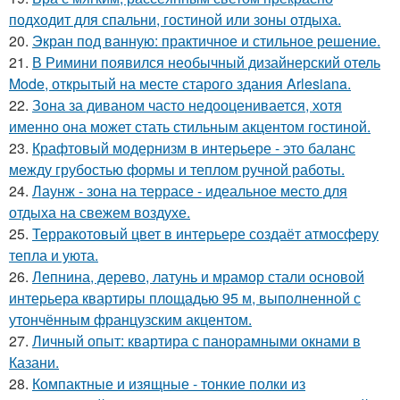
подходит для спальни, гостиной или зоны отдыха.
20.
Экран под ванную: практичное и стильное решение.
21.
В Римини появился необычный дизайнерский отель
Mode, открытый на месте старого здания Arlesiana.
22.
Зона за диваном часто недооценивается, хотя
именно она может стать стильным акцентом гостиной.
23.
Крафтовый модернизм в интерьере - это баланс
между грубостью формы и теплом ручной работы.
24.
Лаунж - зона на террасе - идеальное место для
отдыха на свежем воздухе.
25.
Терракотовый цвет в интерьере создаёт атмосферу
тепла и уюта.
26.
Лепнина, дерево, латунь и мрамор стали основой
интерьера квартиры площадью 95 м, выполненной с
утончённым французским акцентом.
27.
Личный опыт: квартира с панорамными окнами в
Казани.
28.
Компактные и изящные - тонкие полки из