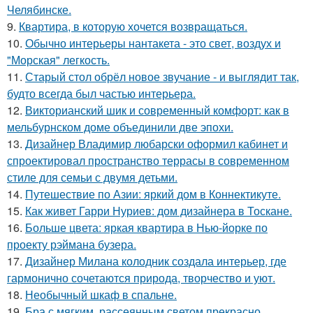
Челябинске.
9.
Квартира, в которую хочется возвращаться.
10.
Обычно интерьеры нантакета - это свет, воздух и
"Морская" легкость.
11.
Старый стол обрёл новое звучание - и выглядит так,
будто всегда был частью интерьера.
12.
Викторианский шик и современный комфорт: как в
мельбурнском доме объединили две эпохи.
13.
Дизайнер Владимир любарски оформил кабинет и
спроектировал пространство террасы в современном
стиле для семьи с двумя детьми.
14.
Путешествие по Азии: яркий дом в Коннектикуте.
15.
Как живет Гарри Нуриев: дом дизайнера в Тоскане.
16.
Больше цвета: яркая квартира в Нью-йорке по
проекту рэймана бузера.
17.
Дизайнер Милана колодник создала интерьер, где
гармонично сочетаются природа, творчество и уют.
18.
Необычный шкаф в спальне.
19.
Бра с мягким, рассеянным светом прекрасно