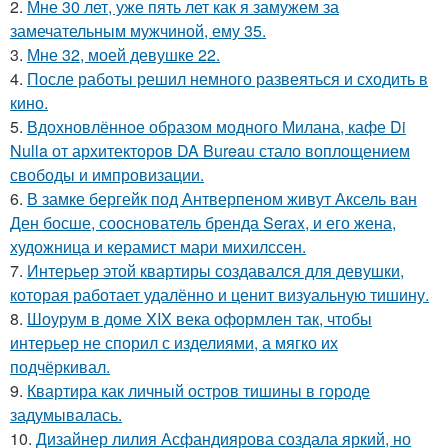
2.
Мне 30 лет, уже пять лет как я замужем за
замечательным мужчиной, ему 35.
3.
Мне 32, моей девушке 22.
4.
После работы решил немного развеяться и сходить в
кино.
5.
Вдохновлённое образом модного Милана, кафе Di
Nulla от архитекторов DA Bureau стало воплощением
свободы и импровизации.
6.
В замке бергейк под Антверпеном живут Аксель ван
Ден босше, сооснователь бренда Serax, и его жена,
художница и керамист мари михилссен.
7.
Интерьер этой квартиры создавался для девушки,
которая работает удалённо и ценит визуальную тишину.
8.
Шоурум в доме XIX века оформлен так, чтобы
интерьер не спорил с изделиями, а мягко их
подчёркивал.
9.
Квартира как личный остров тишины в городе
задумывалась.
10.
Дизайнер лилия Асфандиярова создала яркий, но