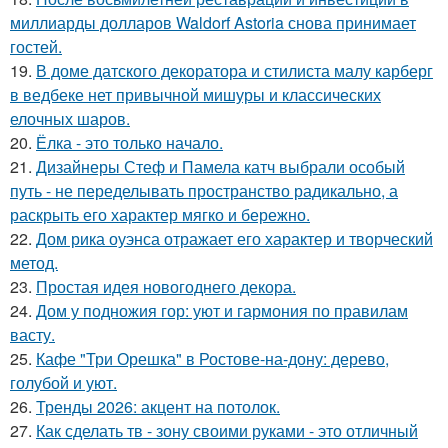
миллиарды долларов Waldorf Astoria снова принимает
гостей.
19.
В доме датского декоратора и стилиста малу карберг
в ведбеке нет привычной мишуры и классических
елочных шаров.
20.
Ёлка - это только начало.
21.
Дизайнеры Стеф и Памела катч выбрали особый
путь - не переделывать пространство радикально, а
раскрыть его характер мягко и бережно.
22.
Дом рика оуэнса отражает его характер и творческий
метод.
23.
Простая идея новогоднего декора.
24.
Дом у подножия гор: уют и гармония по правилам
васту.
25.
Кафе "Три Орешка" в Ростове-на-дону: дерево,
голубой и уют.
26.
Тренды 2026: акцент на потолок.
27.
Как сделать тв - зону своими руками - это отличный