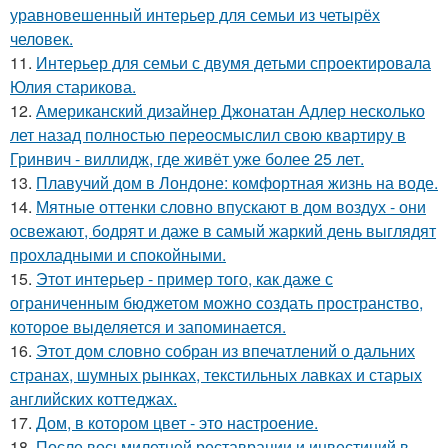
уравновешенный интерьер для семьи из четырёх
человек.
11.
Интерьер для семьи с двумя детьми спроектировала
Юлия старикова.
12.
Американский дизайнер Джонатан Адлер несколько
лет назад полностью переосмыслил свою квартиру в
Гринвич - виллидж, где живёт уже более 25 лет.
13.
Плавучий дом в Лондоне: комфортная жизнь на воде.
14.
Мятные оттенки словно впускают в дом воздух - они
освежают, бодрят и даже в самый жаркий день выглядят
прохладными и спокойными.
15.
Этот интерьер - пример того, как даже с
ограниченным бюджетом можно создать пространство,
которое выделяется и запоминается.
16.
Этот дом словно собран из впечатлений о дальних
странах, шумных рынках, текстильных лавках и старых
английских коттеджах.
17.
Дом, в котором цвет - это настроение.
18.
После восьмилетней реставрации и инвестиций в