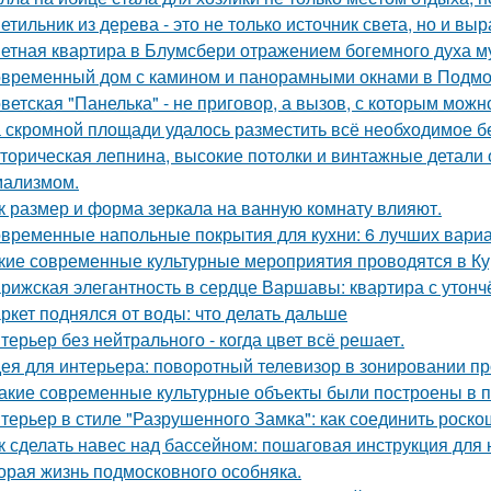
етильник из дерева - это не только источник света, но и вы
етная квартира в Блумсбери отражением богемного духа му
временный дом с камином и панорамными окнами в Подмо
ветская "Панелька" - не приговор, а вызов, с которым можн
 скромной площади удалось разместить всё необходимое бе
торическая лепнина, высокие потолки и винтажные детали
ализмом.
к размер и форма зеркала на ванную комнату влияют.
временные напольные покрытия для кухни: 6 лучших вари
кие современные культурные мероприятия проводятся в Ку
рижская элегантность в сердце Варшавы: квартира с утон
ркет поднялся от воды: что делать дальше
терьер без нейтрального - когда цвет всё решает.
ея для интерьера: поворотный телевизор в зонировании пр
Какие современные культурные объекты были построены в 
терьер в стиле "Разрушенного Замка": как соединить роско
к сделать навес над бассейном: пошаговая инструкция дл
орая жизнь подмосковного особняка.