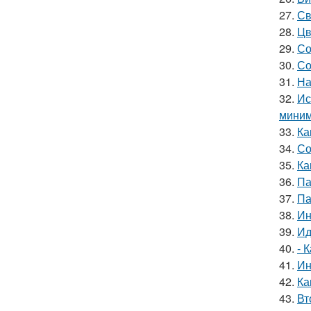
27.
Св
28.
Цв
29.
Со
30.
Со
31.
На
32.
Ис
миним
33.
Ка
34.
Со
35.
Ка
36.
Па
37.
Па
38.
Ин
39.
Ид
40.
- 
41.
Ин
42.
Ка
43.
Вт