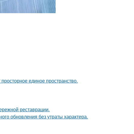
ют просторное единое пространство.
бережной реставрации.
ого обновления без утраты характера.