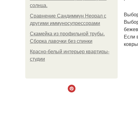
солнца.
Выбор
Сравнение Сандиммун Неорал с
Выбор
другими иммуносупрессорами
бежев
Скамейка из профильной трубы.
Если 
Сборка лавочки без спинки
ковры
Красно-белый интерьер квартиры-
студии