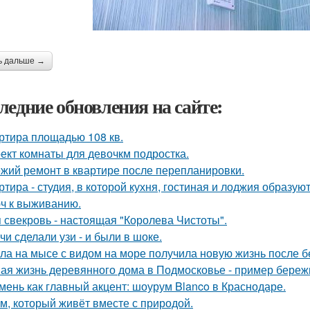
ь дальше →
ледние обновления на сайте:
ртира площадью 108 кв.
ект комнаты для девочкм подростка.
жий ремонт в квартире после перепланировки.
ртира - студия, в которой кухня, гостиная и лоджия образу
ч к выживанию.
 свекровь - настоящая "Королева Чистоты".
чи сделали узи - и были в шоке.
ла на мысе с видом на море получила новую жизнь после 
ая жизнь деревянного дома в Подмосковье - пример бережн
мень как главный акцент: шоурум Blanco в Краснодаре.
м, который живёт вместе с природой.