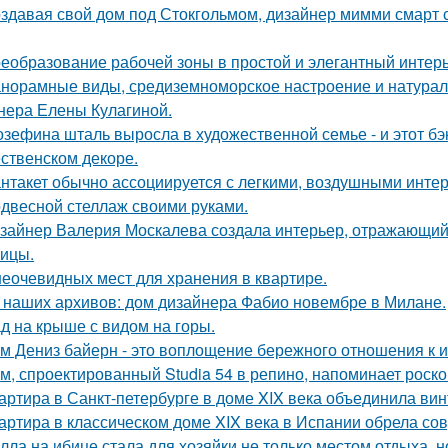
здавая свой дом под Стокгольмом, дизайнер мимми смарт 
еобразование рабочей зоны в простой и элегантный интерь
норамные виды, средиземноморское настроение и натурал
нера Елены Кулагиной.
зефина шталь выросла в художественной семье - и этот бэк
ственском декоре.
нтакет обычно ассоциируется с легкими, воздушными интер
двесной стеллаж своими руками.
зайнер Валерия Москалева создала интерьер, отражающий 
чицы.
неочевидных мест для хранения в квартире.
 наших архивов: дом дизайнера Фабио новембре в Милане.
д на крыше с видом на горы.
м Дениз байерн - это воплощение бережного отношения к 
м, спроектированный Studia 54 в репино, напоминает роск
артира в Санкт-петербурге в доме XIX века объединила вин
артира в классическом доме XIX века в Испании обрела со
лла на ибице стала для хозяйки не только местом отдыха, 