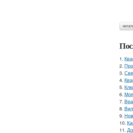
читат
Пос
1.
Ква
2.
Про
3.
Све
4.
Ква
5.
Клю
6.
Моя
7.
Вра
8.
Вил
9.
Нов
10.
Ка
11.
До