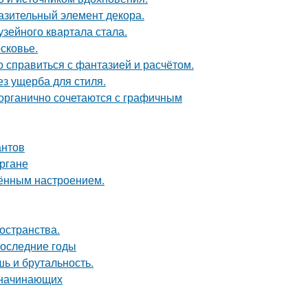
разительный элемент декора.
зейного квартала стала.
сковье.
о справиться с фантазией и расчётом.
з ущерба для стиля.
 органично сочетаются с графичным
антов
ргане
чённым настроением.
остранства.
последние годы
шь и брутальность.
я начинающих