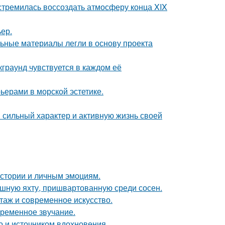
стремилась воссоздать атмосферу конца XIX
ер.
ьные материалы легли в основу проекта
граунд чувствуется в каждом её
ьерами в морской эстетике.
сильный характер и активную жизнь своей
истории и личным эмоциям.
ошную яхту, пришвартованную среди сосен.
таж и современное искусство.
временное звучание.
но и источником вдохновения.