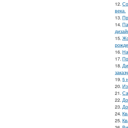
12.
Со
века.
13.
Пр
14.
Па
дизай
15.
Жо
рожде
16.
На
17.
По
18.
Ди
заказ
19.
5 
20.
Из
21.
Са
22.
До
23.
До
24.
Кв
25.
Кв
26.
Ви