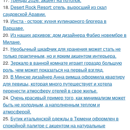
17.
Тренды 2026: акцент на потолок.
18.
Desert Rock Resort: отель, выросший из скал
саудовской Аравии.
19.
Инста - остров: кухня кулинарного блогера в
Варшаве.
20.
Из наших архивов: дом дизайнера Фабио новембре в
Милане.
21.
Необычный шкафчик для хранения может стать не
только практичным, но и ярким акцентом интерьера.
22.
Зеркало в ванной комнате играет гораздо большую
роль, чем может показаться на первый взгляд.
23.
В Минске дизайнер Анна римша оформила квартиру
для певицы, которая много путешествует и хотела
перенести атмосферу отелей в свое жилье.
24.
Очень красивый пример того, как минимализм может
быть не холодным, а наполненным теплом и
атмосферой.
25.
Бутик итальянской одежды в Тюмени оформлен в
спокойной палитре с акцентом на натуральные