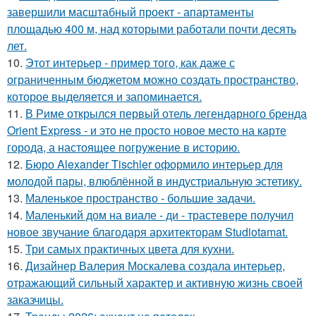
завершили масштабный проект - апартаменты
площадью 400 м, над которыми работали почти десять
лет.
10.
Этот интерьер - пример того, как даже с
ограниченным бюджетом можно создать пространство,
которое выделяется и запоминается.
11.
В Риме открылся первый отель легендарного бренда
Orient Express - и это не просто новое место на карте
города, а настоящее погружение в историю.
12.
Бюро Alexander Tischler оформило интерьер для
молодой пары, влюблённой в индустриальную эстетику.
13.
Маленькое пространство - большие задачи.
14.
Маленький дом на виале - ди - трастевере получил
новое звучание благодаря архитекторам Studiotamat.
15.
Три самых практичных цвета для кухни.
16.
Дизайнер Валерия Москалева создала интерьер,
отражающий сильный характер и активную жизнь своей
заказчицы.