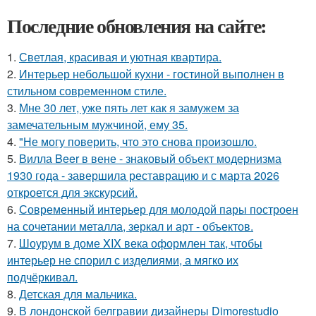
Последние обновления на сайте:
1.
Светлая, красивая и уютная квартира.
2.
Интерьер небольшой кухни - гостиной выполнен в
стильном современном стиле.
3.
Мне 30 лет, уже пять лет как я замужем за
замечательным мужчиной, ему 35.
4.
"Не могу поверить, что это снова произошло.
5.
Вилла Beer в вене - знаковый объект модернизма
1930 года - завершила реставрацию и с марта 2026
откроется для экскурсий.
6.
Современный интерьер для молодой пары построен
на сочетании металла, зеркал и арт - объектов.
7.
Шоурум в доме XIX века оформлен так, чтобы
интерьер не спорил с изделиями, а мягко их
подчёркивал.
8.
Детская для мальчика.
9.
В лондонской белгравии дизайнеры Dimorestudio