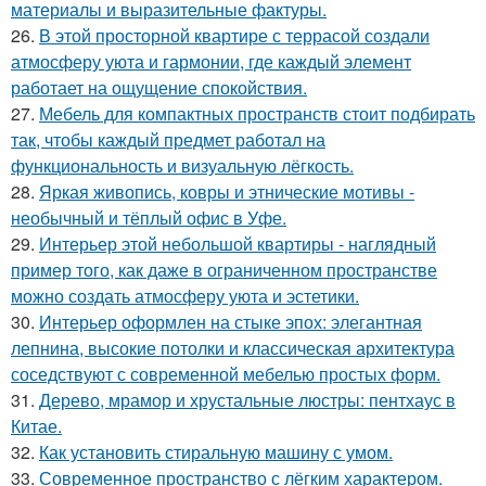
материалы и выразительные фактуры.
26.
В этой просторной квартире с террасой создали
атмосферу уюта и гармонии, где каждый элемент
работает на ощущение спокойствия.
27.
Мебель для компактных пространств стоит подбирать
так, чтобы каждый предмет работал на
функциональность и визуальную лёгкость.
28.
Яркая живопись, ковры и этнические мотивы -
необычный и тёплый офис в Уфе.
29.
Интерьер этой небольшой квартиры - наглядный
пример того, как даже в ограниченном пространстве
можно создать атмосферу уюта и эстетики.
30.
Интерьер оформлен на стыке эпох: элегантная
лепнина, высокие потолки и классическая архитектура
соседствуют с современной мебелью простых форм.
31.
Дерево, мрамор и хрустальные люстры: пентхаус в
Китае.
32.
Как установить стиральную машину с умом.
33.
Современное пространство с лёгким характером.