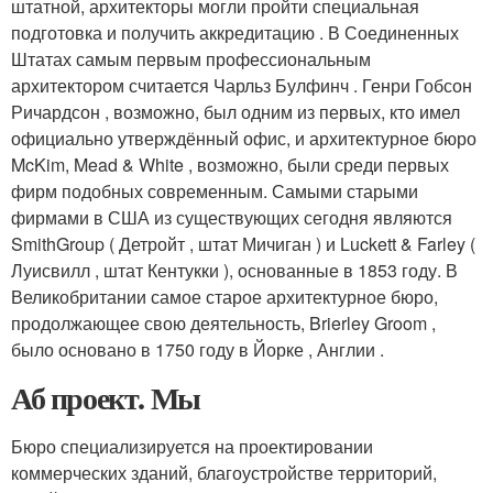
штатной, архитекторы могли пройти специальная
подготовка и получить аккредитацию . В Соединенных
Штатах самым первым профессиональным
архитектором считается Чарльз Булфинч
. Генри Гобсон
Ричардсон , возможно, был одним из первых, кто имел
официально утверждённый офис, и архитектурное бюро
McKim, Mead & White , возможно, были среди первых
фирм подобных современным
. Самыми старыми
фирмами в США из существующих сегодня являются
SmithGroup
( Детройт , штат Мичиган ) и Luckett & Farley
(
Луисвилл , штат Кентукки ), основанные в 1853 году. В
Великобритании самое старое архитектурное бюро,
продолжающее свою деятельность, Brierley Groom
,
было основано в 1750 году в Йорке , Англии .
Аб проект. Мы
Бюро специализируется на проектировании
коммерческих зданий, благоустройстве территорий,