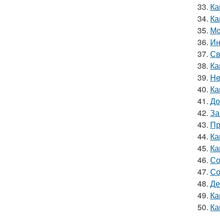
33.
Ка
34.
Ка
35.
Мо
36.
Ин
37.
Св
38.
Ка
39.
He
40.
Ка
41.
До
42.
За
43.
Пр
44.
Ка
45.
Ка
46.
Со
47.
Со
48.
Де
49.
Ка
50.
Ка