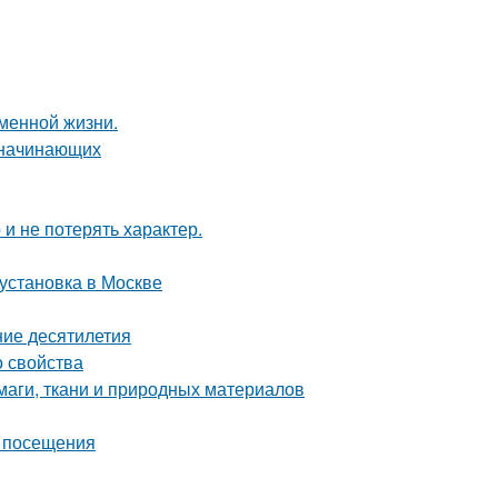
еменной жизни.
я начинающих
 и не потерять характер.
 установка в Москве
ние десятилетия
о свойства
маги, ткани и природных материалов
т посещения