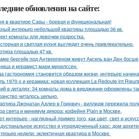
ледние обновления на сайте:
ня в квартире Сары - боевая и функциональная!
ный интерьер небольшой квартиры площадью 36 кв.
ект комнаты для девочкм подростка.
сторная и светлая кухня выглядит очень привлекательно.
ртира площадью 47 кв.
амке бергейк под Антверпеном живут Аксель ван Ден босше,
ница и керамист мари михилссен.
да гастрономия становится образом жизни, интерьер начина
ль 1970-х и керамика: новая коллекция La Redoute Int Rieurs
ий в деталях: 34 комнаты дома в вирджинии оформлены так,
ранство читалось цельно.
артира Джонатан Адлер в Гринвич - виллидж пережила полн
ра света и минимум декора: кофейня Plain в Москве.
от интерьер - наглядный пример того, как цвет, свет и иск
дустриальное искусство и упорядоченный хаос: дом архит
терьер недели: эклектичная квартира в Москве.