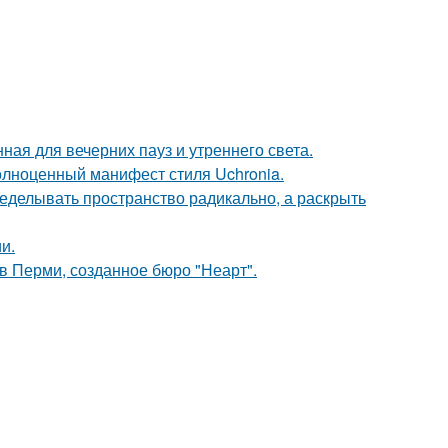
ная для вечерних пауз и утреннего света.
олноценный манифест стиля Uchronia.
еделывать пространство радикально, а раскрыть
и.
в Перми, созданное бюро "Неарт".