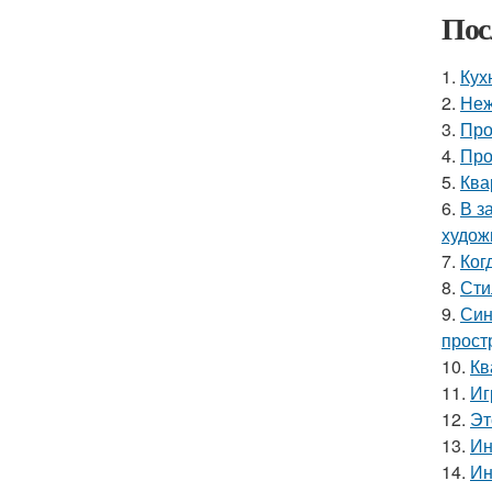
Пос
1.
Кух
2.
Неж
3.
Про
4.
Про
5.
Ква
6.
В з
худож
7.
Ког
8.
Сти
9.
Син
прост
10.
Кв
11.
Иг
12.
Эт
13.
Ин
14.
Ин