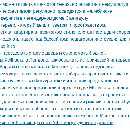
к можно скрыть стояк отопления, но оставить к нему доступ.
кие фестивали регулярно проводятся в Челябинске
дернизм в легендарном доме Сан-паулу.
терьер, который дышит светом и пространством.
етлая квартира в парижском стиле: элегантность для совр
к сделать навес над бассейном: пошаговая инструкция дл
adlines:
к переделать старую дверь и сэкономить бюджет.
м Xviii века в Лондоне: как освежить исторический интерьер
боры из профнастила в Москве: установка под ключ
еимущества горизонтального забора из профлиста: заказ и
кие музеи есть в Мичуринске и что в них представлено
кие изменения произошли в архитектуре Москвы за послед
веты по хранению известкового раствора: как сохранить ег
здай впечатляющий декор стен своими руками: цветы из бу
кор из остатков обоев: как красиво использовать остатки
кие менее известные достопримечательности Москвы стоя
кие необычные факты о Уфе могут удивить туристов