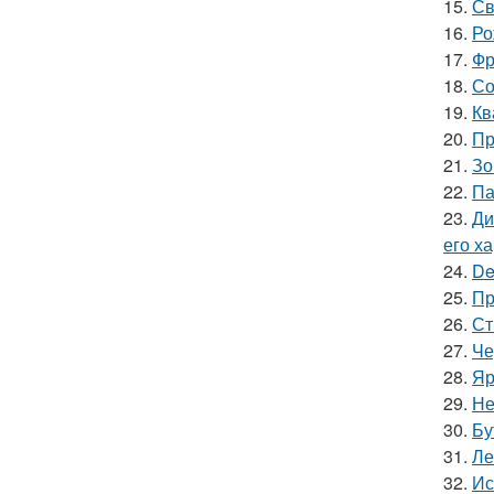
15.
Св
16.
Ро
17.
Фр
18.
Со
19.
Кв
20.
Пр
21.
Зо
22.
Па
23.
Ди
его х
24.
De
25.
Пр
26.
Ст
27.
Че
28.
Яр
29.
Не
30.
Бу
31.
Ле
32.
Ис