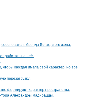
 сооснователь бренда Serax, и его жена,
ет работать на неё.
.
 чтобы каждая имела свой характер, но всё
ую перезагрузку.
усство формируют характер пространства.
ектора Александры мадираццы.