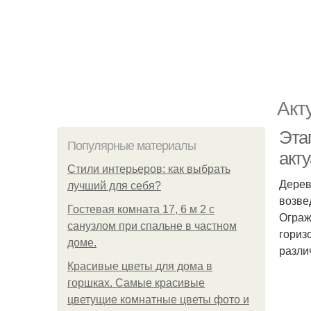
Акт
Эта
Популярные материалы
акт
Стили интерьеров: как выбрать
Дерев
лучший для себя?
возве
Гостевая комната 17, 6 м 2 с
Ограж
санузлом при спальне в частном
гориз
доме.
разли
Красивые цветы для дома в
горшках. Самые красивые
цветущие комнатные цветы фото и