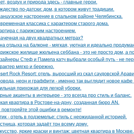
ет, воздух и природа здесь - главные герои.
ждество по-датски: дом, в котором живут традиции.
анцузское настроение в спальном районе Челябинска.
временная классика с характером старого дома.
артира с парижским настроением.
ачечная на двух квадратных метрах?
на отдыха на балконе - мягкая, уютная и идеально продуман
рижское жилище жюльена себбана - это не просто дом, а п
зайнеры Стеф и Памела катч выбрали особый путь - не пер
арактер мягко и бережно.
sert Rock Resort: отель, выросший из скал саудовской Арави
овода, неон и граффити - именно так выглядит новое кафе 
ильная прихожая для легкой уборки.
рные акценты в интерьере - это всегда про стиль и баланс.
кая квартира в Ростове-на-дону, созданная бюро AN.
 повторяйте этой ошибки в ремонте!
тик - отель в подземелье: стиль с неожиданной историей.
стница, которая задаёт тон всему дому.
кусство, яркие краски и винтаж: цветная квартира в Москве.