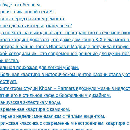
т будет особенным.
рвая точка новой сети St.
веты перед началом ремонта.
к не сделать интерьер как у всех?
да поехать на выходных: арт - пространство в селе менчак
кола хардинг доказала, что даже дом конца XIX века можно 
артира в башне Torres Blancas в Мадриде получила вторую 
хой холодильник - это современное решение для кухни, по
ричества.
ильная прихожая для легкой уборки.
большая квартира в историческом центре Казани стала ую
ествует.
хитекторы студии Khoan + Partners вдохнули жизнь в недос
атив его в стильное кафе с биофильным дизайном.
анцузская эклектика у воды.
временная квартира с камином.
терьер недели: минимализм с тёплым акцентом.
рижская классика с современным настроением: квартира с 
ркет поднялся от воды: что делать дальше