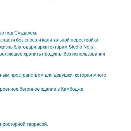
ово под Суздалем.
спасти без сноса и капитальной перестройки.
жизнь благодаря архитекторам Studio Noju.
зволяющее хранить продукты без использования
тным пространством для девушки, которая много
троенное бетонное здание в Камбодже,
просторной террасой.