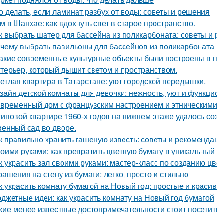
о делать, если ламинат разбух от воды: советы и решения
м в Шанхае: как вдохнуть свет в старое пространство.
к выбрать шатер для бассейна из поликарбоната: советы и
чему выбрать павильоны для бассейнов из поликарбоната
Какие современные культурные объекты были построены в 
терьер, который дышит светом и пространством.
етлая квартира в Татарстане: уют городской передышки.
зайн детской комнаты для девочки: нежность, уют и функци
временный дом с французским настроением и этническими
типовой квартире 1960-х годов на нижнем этаже удалось со
венный сад во дворе.
к правильно хранить гашеную известь: советы и рекоменда
оими руками: как превратить цветную бумагу в уникальный
к украсить зал своими руками: мастер-класс по созданию цв
рашения на стену из бумаги: легко, просто и стильно
к украсить комнату бумагой на Новый год: простые и краси
джетные идеи: как украсить комнату на Новый год бумагой
кие менее известные достопримечательности стоит посетит