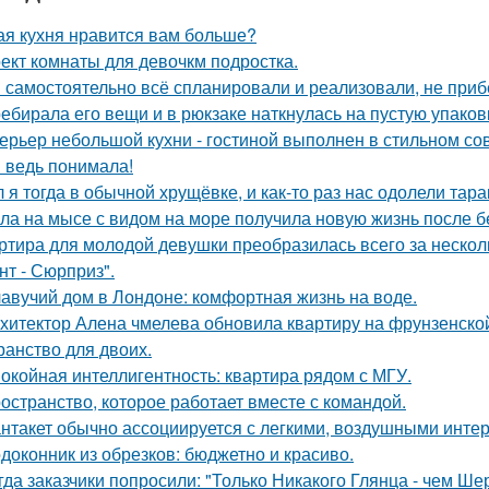
ая кухня нравится вам больше?
ект комнаты для девочкм подростка.
 самостоятельно всё спланировали и реализовали, не приб
ебирала его вещи и в рюкзаке наткнулась на пустую упаковку
ерьер небольшой кухни - гостиной выполнен в стильном со
я ведь понимала!
 я тогда в обычной хрущёвке, и как-то раз нас одолели тара
ла на мысе с видом на море получила новую жизнь после 
ртира для молодой девушки преобразилась всего за нескол
нт - Сюрприз".
авучий дом в Лондоне: комфортная жизнь на воде.
хитектор Алена чмелева обновила квартиру на фрунзенской
ранство для двоих.
окойная интеллигентность: квартира рядом с МГУ.
остранство, которое работает вместе с командой.
нтакет обычно ассоциируется с легкими, воздушными интер
доконник из обрезков: бюджетно и красиво.
гда заказчики попросили: "Только Никакого Глянца - чем Ше