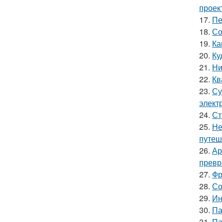
проек
17.
Пе
18.
Со
19.
Ка
20.
Ку
21.
Ни
22.
Кв
23.
Су
элект
24.
Ст
25.
Не
путеш
26.
Ар
превр
27.
Фр
28.
Со
29.
Ин
30.
Па
31.
Па