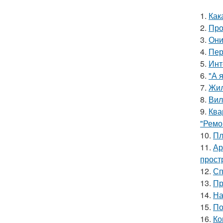
1.
Как
2.
Про
3.
Они
4.
Пер
5.
Инт
6.
"А 
7.
Жил
8.
Вил
9.
Ква
"Ремо
10.
Пл
11.
Ар
прост
12.
Сп
13.
Пр
14.
На
15.
По
16.
Ко