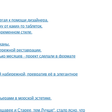
егая к помощи дизайнера.
 от каких-то таблеток.
временном стиле.
каны.
бережной реставрации.
ько месяцев - проект сделали в формате
 набережной, превратив её в элегантное
ьерами в морской эстетике.
ршавее и Старее, тем Лучше", стало ясно, что