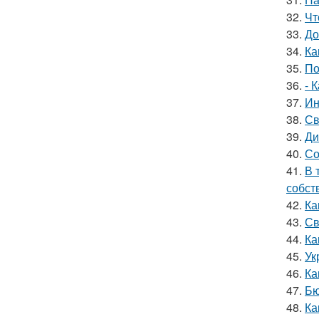
32.
Чт
33.
До
34.
Ка
35.
По
36.
- 
37.
Ин
38.
Св
39.
Ди
40.
Со
41.
В 
собст
42.
Ка
43.
Св
44.
Ка
45.
Ук
46.
Ка
47.
Бю
48.
Ка