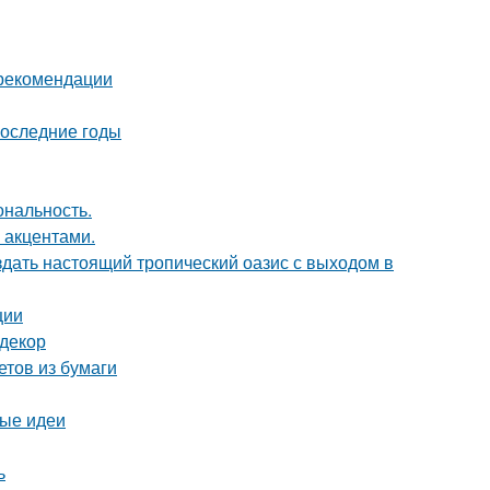
 рекомендации
последние годы
ональность.
 акцентами.
здать настоящий тропический оазис с выходом в
ции
 декор
етов из бумаги
вые идеи
ь