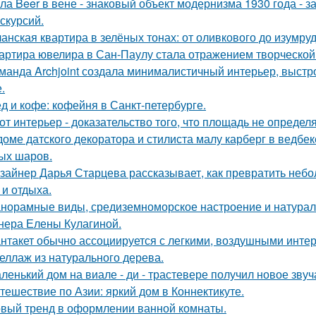
ла Beer в вене - знаковый объект модернизма 1930 года - 
кскурсий.
анская квартира в зелёных тонах: от оливкового до изумруд
артира ювелира в Сан-Паулу стала отражением творческой 
манда Archjoint создала минималистичный интерьер, выстро
.
д и кофе: кофейня в Санкт-петербурге.
от интерьер - доказательство того, что площадь не определ
доме датского декоратора и стилиста малу карберг в ведбе
ых шаров.
зайнер Дарья Старцева рассказывает, как превратить неб
 и отдыха.
норамные виды, средиземноморское настроение и натурал
нера Елены Кулагиной.
нтакет обычно ассоциируется с легкими, воздушными интер
еллаж из натурального дерева.
ленький дом на виале - ди - трастевере получил новое звуч
тешествие по Азии: яркий дом в Коннектикуте.
вый тренд в оформлении ванной комнаты.