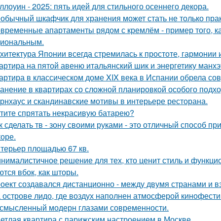
ллоуин - 2025: пять идей для стильного осеннего декора.
обычный шкафчик для хранения может стать не только прак
временные апартаменты рядом с кремлём - пример того, к
иональным.
хитектура Японии всегда стремилась к простоте, гармонии 
артира на пятой авеню итальянский шик и энергетику манх
артира в классическом доме XIX века в Испании обрела со
анение в квартирах со сложной планировкой особого подхо
рнхаус и скандинавские мотивы в интерьере ресторана.
тите спрятать некрасивую батарею?
к сделать тв - зону своими руками - это отличный способ п
коре.
терьер площадью 67 кв.
нималистичное решение для тех, кто ценит стиль и функци
ются вбок, как шторы.
оект создавался дистанционно - между двумя странами и в
 острове лидо, где воздух наполнен атмосферой кинофести
смысленный модерн глазами современности.
етлая квартира с парижским настроением в Москве.