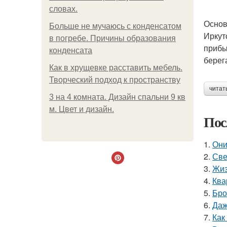
словах.
Основ
Больше не мучаюсь с конденсатом
Иркут
в погребе. Причины образования
прибы
конденсата
берег
Как в хрущевке расставить мебель.
Творческий подход к пространству
читат
3 на 4 комната. Дизайн спальни 9 кв
м. Цвет и дизайн.
Пос
1.
Они
2.
Све
3.
Жиз
4.
Ква
5.
Бро
6.
Даж
7.
Как