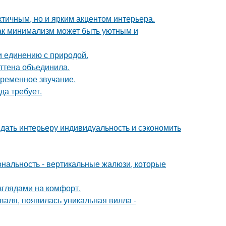
тичным, но и ярким акцентом интерьера.
ак минимализм может быть уютным и
и единению с природой.
эттена объединила.
временное звучание.
да требует.
ридать интерьеру индивидуальность и сэкономить
ональность - вертикальные жалюзи, которые
зглядами на комфорт.
валя, появилась уникальная вилла -