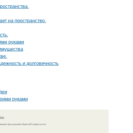
пространства.
ет на пространство.
сть.
оими руками
еимущества
ве.
дежность и долговечность
деи
воими руками
язь
решено при указании обратной гиперссылки.