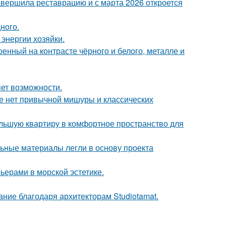
завершила реставрацию и с марта 2026 откроется
ного.
энергии хозяйки.
енный на контрасте чёрного и белого, металле и
яет возможности.
ке нет привычной мишуры и классических
ольшую квартиру в комфортное пространство для
ьные материалы легли в основу проекта
ьерами в морской эстетике.
ание благодаря архитекторам Studiotamat.