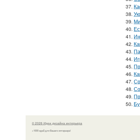
37.
Ка
38.
Ую
39.
Ми
40.
Ес
41.
Ин
42.
Ка
43.
Па
44.
Иг
45.
Пр
46.
Ка
47.
Ср
48.
Со
49.
Пр
50.
Бу
© 2026 Идеи дизайна интерьера
+1000 идей для Вашего интерьера!