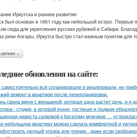
ание Иркутска и раннее развитие
ск был основан в 1661 году как небольшой острог. Первые 
ли сюда для укрепления русских рубежей в Сибири. Благо
ах реки Ангары, Иркутск быстро стал важным пунктом для т
ь дальше →
ледние обновления на сайте:
 самостоятельно всё спланировали и реализовали, не приб
жий ремонт в квартире после перепланировки.
нь свела меня с женщиной, которая одна растит дочь, и я 
ртира - студия, в которой кухня, гостиная и лоджия образу
шенная невеста сиделкой к богатому мужчине … устроилас
е небольшую квартиру можно сделать комфортной и уютной,
 обустроить уютный уголок для чтения - даже если свободно