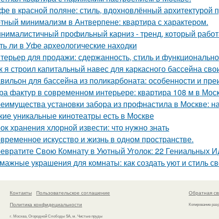
фе в красной поляне: стиль, вдохновлённый архитектурой 
тный минимализм в Антверпене: квартира с характером.
нималистичный профильный карниз - тренд, который работа
ть ли в Уфе археологические находки
терьер для продажи: сдержанность, стиль и функционально
к я строил капитальный навес для каркасного бассейна св
вильон для бассейна из поликарбоната: особенности и пр
ра фактур в современном интерьере: квартира 108 м в Моск
еимущества установки забора из профнастила в Москве: на
кие уникальные кинотеатры есть в Москве
ок хранения хлорной извести: что нужно знать
временное искусство и жизнь в одном пространстве.
евратите Свою Комнату в Уютный Уголок: 22 Гениальных И
мажные украшения для комнаты: как создать уют и стиль с
Контакты
Пользовательское соглашение
Обратная св
Политика конфидециальности
Копирование раз
г. Москва, Огородной Слободы 5А, м. Чистые пруды