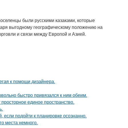
поселенцы были русскими казаками, которые
даря выгодному географическому положению на
орговли и связи между Европой и Азией.
егая к помощи дизайнера.
довольно быстро привязался к ним обеим.
ют просторное единое пространство.
ь.
 если подойти к планировке осознанно.
го места немного.