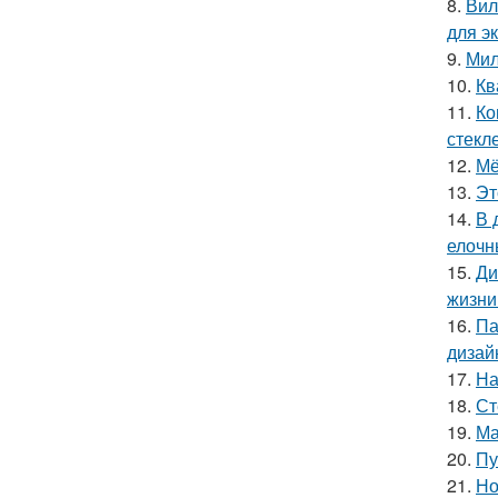
8.
Вил
для э
9.
Мил
10.
Кв
11.
Ко
стекле
12.
Мё
13.
Эт
14.
В 
елочн
15.
Ди
жизни
16.
Па
дизай
17.
На
18.
Ст
19.
Ма
20.
Пу
21.
Но