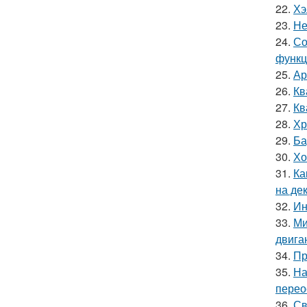
22.
Хэ
23.
Не
24.
Со
функц
25.
Ар
26.
Кв
27.
Кв
28.
Хр
29.
Ба
30.
Хо
31.
Ка
на де
32.
Ин
33.
Ми
двига
34.
Пр
35.
На
перео
36.
Св