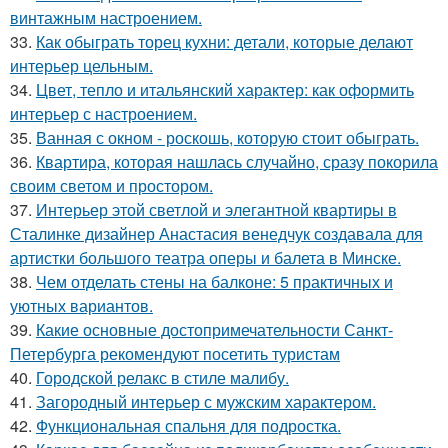
винтажным настроением.
33.
Как обыграть торец кухни: детали, которые делают
интерьер цельным.
34.
Цвет, тепло и итальянский характер: как оформить
интерьер с настроением.
35.
Ванная с окном - роскошь, которую стоит обыграть.
36.
Квартира, которая нашлась случайно, сразу покорила
своим светом и простором.
37.
Интерьер этой светлой и элегантной квартиры в
Сталинке дизайнер Анастасия венедчук создавала для
артистки большого театра оперы и балета в Минске.
38.
Чем отделать стены на балконе: 5 практичных и
уютных вариантов.
39.
Какие основные достопримечательности Санкт-
Петербурга рекомендуют посетить туристам
40.
Городской релакс в стиле малибу.
41.
Загородный интерьер с мужским характером.
42.
Функциональная спальня для подростка.