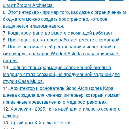
3 м от Zrobim Architects.
6.
Этот интерьер - пример того, как даже с ограниченным
бюджетом можно создать пространство, которое
выделяется и запоминается.
7.
Когда пространство вместе с командой работает.
8.
Пространство, которое работает вместе с командой.
9.
После восьмилетней реставрации и инвестиций в
миллиарды долларов Waldorf Astoria снова принимает
гостей.
10.
Полная трансформация современной виллы в
Мадриде стала сложной, но продуманной задачей для
студии Casa Mu oz.
11.
Архитектор и основатель бюро Archistories Кира
шаева создала для клиники интерьер, который ломает
привычные представления о медпространствах.
12.
Хэллоуин - 2025: пять идей для стильного осеннего
декора.
13.
Яркий дом XIX века в Челси.