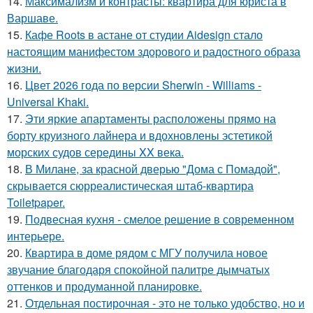
14.
Максимализм и контрасты: квартира для юриста в
Варшаве.
15.
Кафе Roots в астане от студии Aidesign стало
настоящим манифестом здорового и радостного образа
жизни.
16.
Цвет 2026 года по версии Sherwin - Williams -
Universal Khaki.
17.
Эти яркие апартаменты расположены прямо на
борту круизного лайнера и вдохновлены эстетикой
морских судов середины XX века.
18.
В Милане, за красной дверью "Дома с Помадой",
скрывается сюрреалистическая штаб-квартира
Toiletpaper.
19.
Подвесная кухня - смелое решение в современном
интерьере.
20.
Квартира в доме рядом с МГУ получила новое
звучание благодаря спокойной палитре дымчатых
оттенков и продуманной планировке.
21.
Отдельная постирочная - это не только удобство, но и