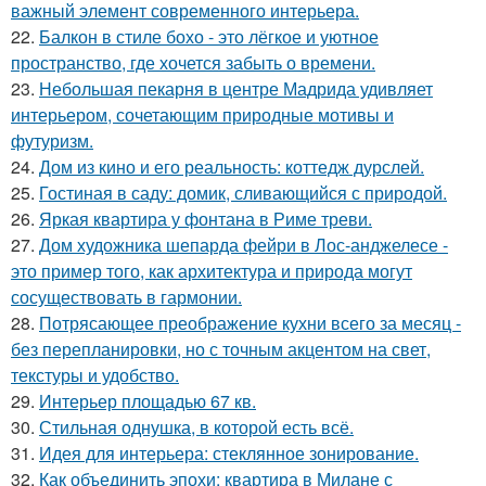
важный элемент современного интерьера.
22.
Балкон в стиле бохо - это лёгкое и уютное
пространство, где хочется забыть о времени.
23.
Небольшая пекарня в центре Мадрида удивляет
интерьером, сочетающим природные мотивы и
футуризм.
24.
Дом из кино и его реальность: коттедж дурслей.
25.
Гостиная в саду: домик, сливающийся с природой.
26.
Яркая квартира у фонтана в Риме треви.
27.
Дом художника шепарда фейри в Лос-анджелесе -
это пример того, как архитектура и природа могут
сосуществовать в гармонии.
28.
Потрясающее преображение кухни всего за месяц -
без перепланировки, но с точным акцентом на свет,
текстуры и удобство.
29.
Интерьер площадью 67 кв.
30.
Стильная однушка, в которой есть всё.
31.
Идея для интерьера: стеклянное зонирование.
32.
Как объединить эпохи: квартира в Милане с