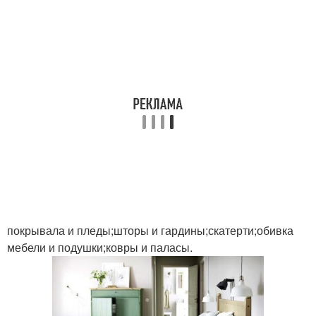
покрывала и пледы;шторы и гардины;скатерти;обивка
мебели и подушки;ковры и паласы.