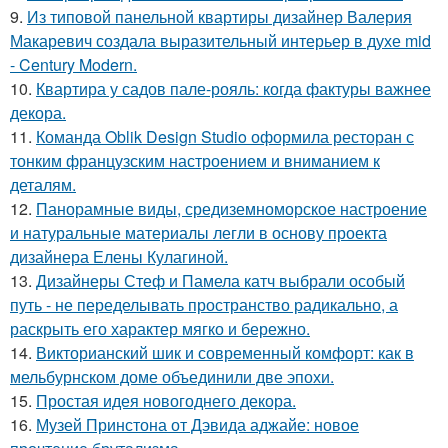
9.
Из типовой панельной квартиры дизайнер Валерия
Макаревич создала выразительный интерьер в духе mid
- Century Modern.
10.
Квартира у садов пале-рояль: когда фактуры важнее
декора.
11.
Команда Oblik Design Studio оформила ресторан с
тонким французским настроением и вниманием к
деталям.
12.
Панорамные виды, средиземноморское настроение
и натуральные материалы легли в основу проекта
дизайнера Елены Кулагиной.
13.
Дизайнеры Стеф и Памела катч выбрали особый
путь - не переделывать пространство радикально, а
раскрыть его характер мягко и бережно.
14.
Викторианский шик и современный комфорт: как в
мельбурнском доме объединили две эпохи.
15.
Простая идея новогоднего декора.
16.
Музей Принстона от Дэвида аджайе: новое