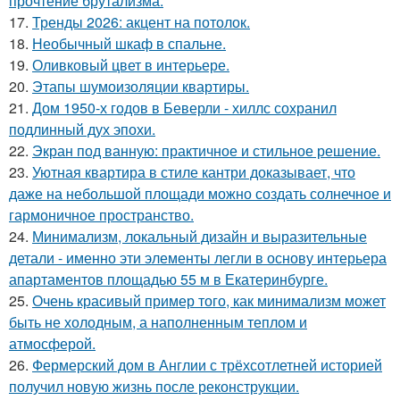
прочтение брутализма.
17.
Тренды 2026: акцент на потолок.
18.
Необычный шкаф в спальне.
19.
Оливковый цвет в интерьере.
20.
Этапы шумоизоляции квартиры.
21.
Дом 1950-х годов в Беверли - хиллс сохранил
подлинный дух эпохи.
22.
Экран под ванную: практичное и стильное решение.
23.
Уютная квартира в стиле кантри доказывает, что
даже на небольшой площади можно создать солнечное и
гармоничное пространство.
24.
Минимализм, локальный дизайн и выразительные
детали - именно эти элементы легли в основу интерьера
апартаментов площадью 55 м в Екатеринбурге.
25.
Очень красивый пример того, как минимализм может
быть не холодным, а наполненным теплом и
атмосферой.
26.
Фермерский дом в Англии с трёхсотлетней историей
получил новую жизнь после реконструкции.