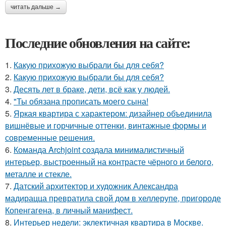
читать дальше →
Последние обновления на сайте:
1.
Какую прихожую выбрали бы для себя?
2.
Какую прихожую выбрали бы для себя?
3.
Десять лет в браке, дети, всё как у людей.
4.
"Ты обязана прописать моего сына!
5.
Яркая квартира с характером: дизайнер объединила
вишнёвые и горчичные оттенки, винтажные формы и
современные решения.
6.
Команда Archjoint создала минималистичный
интерьер, выстроенный на контрасте чёрного и белого,
металле и стекле.
7.
Датский архитектор и художник Александра
мадирацца превратила свой дом в хеллерупе, пригороде
Копенгагена, в личный манифест.
8.
Интерьер недели: эклектичная квартира в Москве.