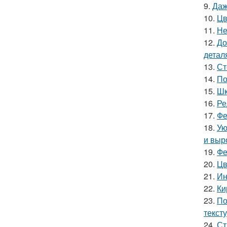
9.
Даж
10.
Цв
11.
Не
12.
До
детал
13.
Ст
14.
По
15.
Шк
16.
Ре
17.
Фе
18.
Ую
и выр
19.
Фе
20.
Цв
21.
Ин
22.
Ки
23.
По
текст
24.
Ст