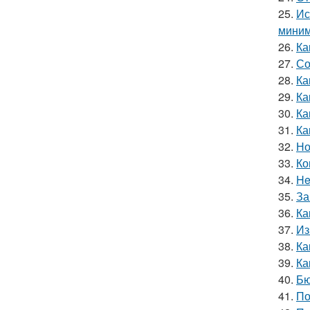
25.
Ис
миним
26.
Ка
27.
Со
28.
Ка
29.
Ка
30.
Ка
31.
Ка
32.
Но
33.
Ко
34.
He
35.
За
36.
Ка
37.
Из
38.
Ка
39.
Ка
40.
Бю
41.
По