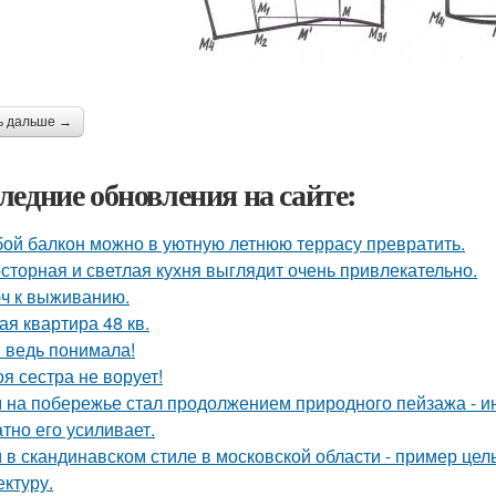
ь дальше →
ледние обновления на сайте:
ой балкон можно в уютную летнюю террасу превратить.
сторная и светлая кухня выглядит очень привлекательно.
ч к выживанию.
ая квартира 48 кв.
я ведь понимала!
оя сестра не ворует!
 на побережье стал продолжением природного пейзажа - инт
атно его усиливает.
 в скандинавском стиле в московской области - пример цел
ектуру.