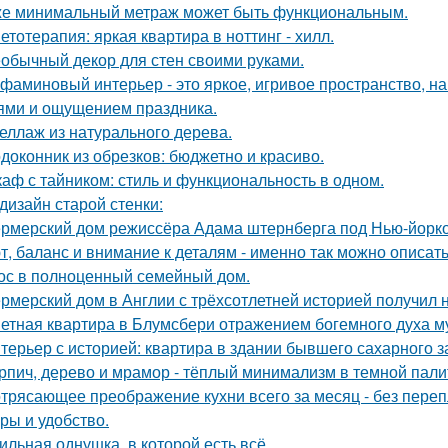
е минимальный метраж может быть функциональным.
етотерапия: яркая квартира в ноттинг - хилл.
обычный декор для стен своими руками.
фаминовый интерьер - это яркое, игривое пространство, 
ями и ощущением праздника.
еллаж из натурального дерева.
доконник из обрезков: бюджетно и красиво.
аф с тайником: стиль и функциональность в одном.
дизайн старой стенки:
рмерский дом режиссёра Адама штернберга под Нью-йорк
т, баланс и внимание к деталям - именно так можно описат
ос в полноценный семейный дом.
рмерский дом в Англии с трёхсотлетней историей получил 
етная квартира в Блумсбери отражением богемного духа му
терьер с историей: квартира в здании бывшего сахарного 
рпич, дерево и мрамор - тёплый минимализм в темной пали
трясающее преображение кухни всего за месяц - без перепл
уры и удобство.
ильная однушка, в которой есть всё.