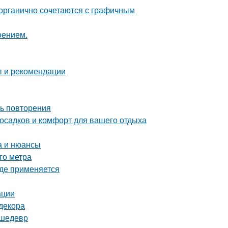
 органично сочетаются с графичным
оением.
ы и рекомендации
ть повторения
 осадков и комфорт для вашего отдыха
а и нюансы
го метра
где применяется
ации
декора
 шедевр