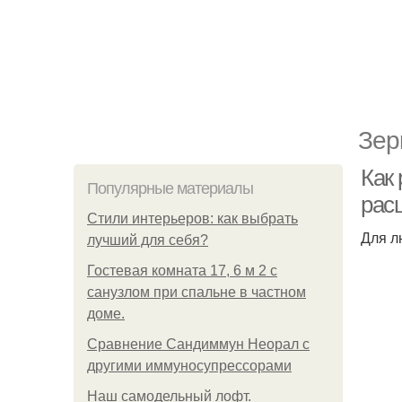
Зер
Как
Популярные материалы
рас
Стили интерьеров: как выбрать
Для л
лучший для себя?
Гостевая комната 17, 6 м 2 с
санузлом при спальне в частном
доме.
Сравнение Сандиммун Неорал с
другими иммуносупрессорами
Наш самодельный лофт.