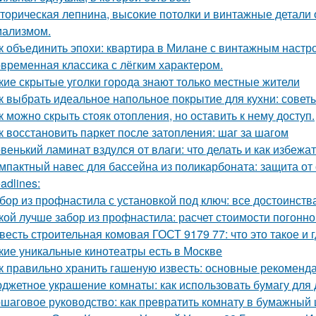
торическая лепнина, высокие потолки и винтажные детали
ализмом.
к объединить эпохи: квартира в Милане с винтажным настр
временная классика с лёгким характером.
кие скрытые уголки города знают только местные жители
к выбрать идеальное напольное покрытие для кухни: совет
к можно скрыть стояк отопления, но оставить к нему доступ.
к восстановить паркет после затопления: шаг за шагом
венький ламинат вздулся от влаги: что делать и как избежа
мпактный навес для бассейна из поликарбоната: защита от
adlines:
бор из профнастила с установкой под ключ: все достоинств
кой лучше забор из профнастила: расчет стоимости погонно
весть строительная комовая ГОСТ 9179 77: что это такое и 
кие уникальные кинотеатры есть в Москве
к правильно хранить гашеную известь: основные рекоменд
джетное украшение комнаты: как использовать бумагу для 
шаговое руководство: как превратить комнату в бумажный