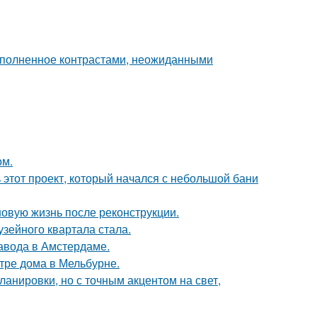
наполненное контрастами, неожиданными
ом.
ь этот проект, который начался с небольшой бани
новую жизнь после реконструкции.
зейного квартала стала.
завода в Амстердаме.
тре дома в Мельбурне.
анировки, но с точным акцентом на свет,