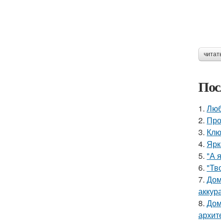
читат
Пос
1.
Люб
2.
Про
3.
Клю
4.
Ярк
5.
"А 
6.
"Тв
7.
Дом
аккур
8.
Дом
архит