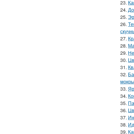
23.
Ка
24.
До
25.
Эр
26.
Те
скучн
27.
Кр
28.
Ма
29.
Не
30.
Цв
31.
Кв
32.
Ба
мокры
33.
Яр
34.
Ко
35.
Па
36.
Цв
37.
Ин
38.
Ид
39.
Ка