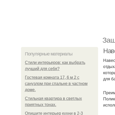
Защ
Наве
Популярные материалы
Навес
Стили интерьеров: как выбрать
отдых
лучший для себя?
котор
Гостевая комната 17, 6 м 2 с
для б
санузлом при спальне в частном
доме.
Преим
Полик
Стильная квартира в светлых
испол
приятных тонах.
Опишите интерьер кухни в 2-3