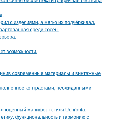
окая синяя библиотека и графичная лестница
в.
рил с изделиями, а мягко их подчёркивал.
швартованная среди сосен.
ерьера.
яет возможности.
единив современные материалы и винтажные
наполненное контрастами, неожиданными
олноценный манифест стиля Uchronia.
стетику, функциональность и гармонию с