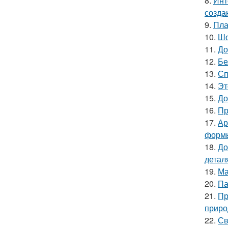
8.
Инт
созда
9.
Пла
10.
Шо
11.
До
12.
Бе
13.
Сп
14.
Эт
15.
До
16.
Пр
17.
Ар
форм
18.
До
детал
19.
Ма
20.
Па
21.
Пр
приро
22.
Св