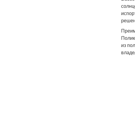
солнц
испор
решен
Преим
Полик
из по
владе