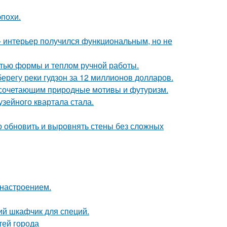
эпохи.
 интерьер получился функциональным, но не
стью формы и теплом ручной работы.
берегу реки гудзон за 12 миллионов долларов.
 сочетающим природные мотивы и футуризм.
зейного квартала стала.
о обновить и выровнять стены без сложных
 настроением.
ий шкафчик для специй.
тей города