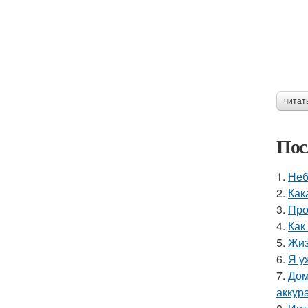
читат
Пос
1.
Неб
2.
Как
3.
Про
4.
Как
5.
Жиз
6.
Я у
7.
Дом
аккур