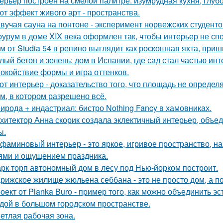
ерьер построен на смелой палитре: изумрудная кухня, глуб
ют эффект живого арт - пространства.
вучая сауна на понтоне - эксперимент норвежских студенто
урум в доме XIX века оформлен так, чтобы интерьер не спо
м от Studia 54 в репино выглядит как роскошная яхта, при
лый бетон и зелень: дом в Испании, где сад стал частью инт
окойствие формы и игра оттенков.
от интерьер - доказательство того, что площадь не определ
м, в котором разрешено всё.
ирода + индастриал: бистро Nothing Fancy в хамовниках.
хитектор Анна скорик создала эклектичный интерьер, объ
ы.
фаминовый интерьер - это яркое, игривое пространство, 
ями и ощущением праздника.
рк торп автономный дом в лесу под Нью-йорком построит.
рижское жилище жюльена себбана - это не просто дом, а п
оект от Planka Buro - пример того, как можно объединить э
дой в большом городском пространстве.
етлая рабочая зона.