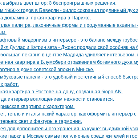
к выбрать цвет штор: 3 беспроигрышных решения.
м 1950-х годов в Беверли - хиллс сохранил подлинный дух 
а дофамина: яркая квартира в Париже.
плая палитра, лаконичные формы и продуманные акценты -
ым.
афтовый модернизм в интерьере - это баланс между грубо
йкл Дуглас и Кэтрин зета - Джонс продали свой особняк на 
большая пекарня в центре Мадрида удивляет интерьером,
етная квартира в Блумсбери отражением богемного духа му
артира в доме советской эпохи в Минске.
мбуковые панели - это удобный и эстетичный способ быстр
х работ.
кая квартира в Ростове-на-дону, созданная бюро AN.
гда интерьер воплощением нежности становится.
рижская квартира с характером.
ет, тепло и итальянский характер: как оформить интерьер с
терьер: свет и фактуры в гармонии.
ея для дополнительного хранения на кухне: выдвижной узк
кие парки в Москве самые популярные среди жителей и гос