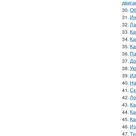
двига
30.
Об
31.
Ин
32.
Ла
33.
Ка
34.
Ка
35.
Ка
36.
Па
37.
До
38.
Ую
39.
Ид
40.
На
41.
Ск
42.
Ло
43.
Ка
44.
Ка
45.
Ка
46.
Из
47.
Ту