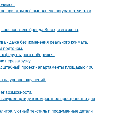
елимся.
но при этом всё выполнено аккуратно, чисто и
 сооснователь бренда Serax, и его жена,
а - даже без изменения реального климата.
ым подтоном.
мосферу старого побережья.
ю перезагрузку.
асштабный проект - апартаменты площадью 400
 а на уровне ощущений.
яет возможности.
ольшую квартиру в комфортное пространство для
алитра, уютный текстиль и продуманные детали