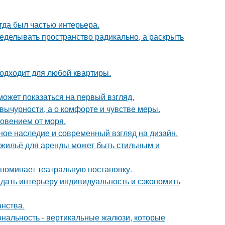
егда был частью интерьера.
еделывать пространство радикально, а раскрыть
подходит для любой квартиры.
может показаться на первый взгляд.
вычурности, а о комфорте и чувстве меры.
новением от моря.
ьное наследие и современный взгляд на дизайн.
е жильё для аренды может быть стильным и
напоминает театральную постановку.
ридать интерьеру индивидуальность и сэкономить
анства.
ональность - вертикальные жалюзи, которые