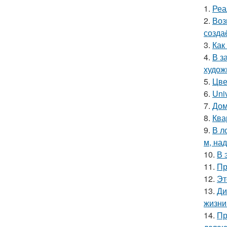
1.
Реа
2.
Воз
созда
3.
Как
4.
В з
худож
5.
Цве
6.
Uni
7.
Дом
8.
Ква
9.
В л
м, на
10.
В 
11.
Пр
12.
Эт
13.
Ди
жизни
14.
Пр