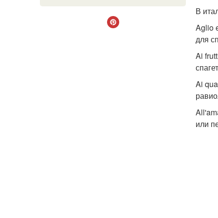
В ита
Aglio
для с
Ai fru
спагет
Ai qu
равио
All'a
или п