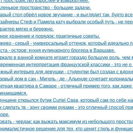
т пространство взрослее и комфортнее.
ленькое пространство - большие задачи.
арый стол обрёл новое звучание - и выглядит так, будто вс
зайнеры Стеф и Памела катч выбрали особый путь - не пер
арактер мягко и бережно.
ное хранение и порядок: практичные советы.
жево - серый - универсальный оттенок, который идеально 
ста - остров: кухня кулинарного блогера в Варшаве.
ркало в ванной комнате играет гораздо большую роль, чем 
временная интерпретация французской классики - это не о 
жный интерьер для девушки - студентки был создан с вдох
зовый дом в сан - Мигель - де - Альенде сочетает колониал
етная квартира в Самаре - отличный пример того, как даж
инающимся.
чунцине открылся бутик Curiel Casa, который сам по себе 
к сделать тв - зону своими руками - это отличный способ п
коре.
овать - чердак: как выжать максимум из небольшого простр
нималистичное решение для тех, кто ценит стиль и функци