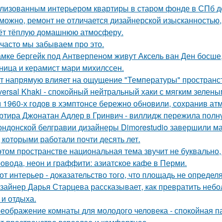
лизованным интерьером квартиры в старом фонде в СПб д
можно, ремонт не отличается дизайнерской изысканностью, 
ёт тёплую домашнюю атмосферу.
 часто мы забываем про это.
амке бергейк под Антверпеном живут Аксель ван Ден босше,
ница и керамист мари михилссен.
т напрямую влияет на ощущение "Температуры" пространств
versal Khaki - спокойный нейтральный хаки с мягким зелен
 1960-х годов в хэмптонсе бережно обновили, сохранив ат
ртира Джонатан Адлер в Гринвич - виллидж пережила полну
ондонской белгравии дизайнеры Dimorestudio завершили м
д которыми работали почти десять лет.
этом пространстве национальная тема звучит не буквально,
овода, неон и граффити: азиатское кафе в Перми.
от интерьер - доказательство того, что площадь не определ
зайнер Дарья Старцева рассказывает, как превратить неб
 и отдыха.
еображение комнаты для молодого человека - спокойная п