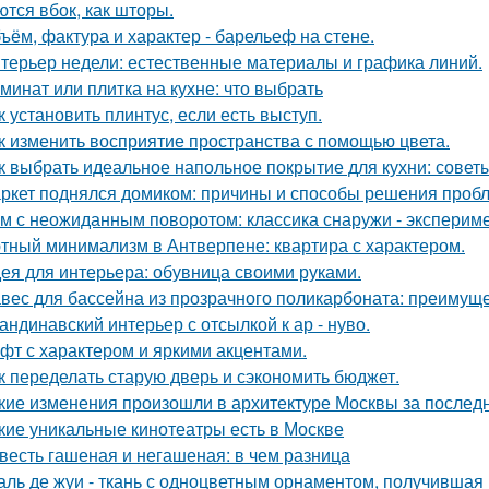
ются вбок, как шторы.
ъём, фактура и характер - барельеф на стене.
терьер недели: естественные материалы и графика линий.
минат или плитка на кухне: что выбрать
к установить плинтус, если есть выступ.
к изменить восприятие пространства с помощью цвета.
к выбрать идеальное напольное покрытие для кухни: совет
ркет поднялся домиком: причины и способы решения проб
м с неожиданным поворотом: классика снаружи - экспериме
тный минимализм в Антверпене: квартира с характером.
ея для интерьера: обувница своими руками.
вес для бассейна из прозрачного поликарбоната: преимущ
андинавский интерьер с отсылкой к ар - нуво.
фт с характером и яркими акцентами.
к переделать старую дверь и сэкономить бюджет.
кие изменения произошли в архитектуре Москвы за послед
кие уникальные кинотеатры есть в Москве
весть гашеная и негашеная: в чем разница
аль де жуи - ткань с одноцветным орнаментом, получившая 