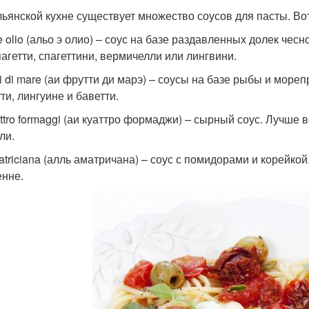
льянской кухне существует множество соусов для пасты. Во
 e olio (альо э олио) – соус на базе раздавленных долек че
пагетти, спагеттини, вермичелли или лингвини.
tti di mare (аи фрутти ди марэ) – соусы на базе рыбы и мор
ти, лингуине и баветти.
attro formaggi (аи куаттро формаджи) – сырный соус. Лучше 
ли.
matriciana (алль аматричана) – соус с помидорами и корейкой
енне.