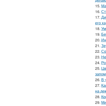
делаю
15.
Ма
16.
Ст
17.
Ди
его х
18.
Ум
19.
Бе
20.
Ин
21.
Зе
22.
Со
23.
Не
24.
Ро
25.
Цв
запом
26.
В 
27.
Ка
на де
28.
Кр
29.
Ми