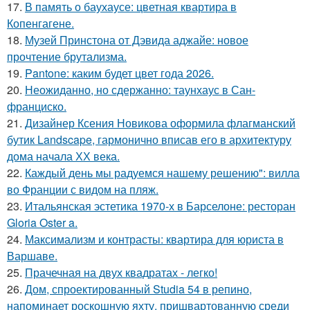
17.
В память о баухаусе: цветная квартира в
Копенгагене.
18.
Музей Принстона от Дэвида аджайе: новое
прочтение брутализма.
19.
Pantone: каким будет цвет года 2026.
20.
Неожиданно, но сдержанно: таунхаус в Сан-
франциско.
21.
Дизайнер Ксения Новикова оформила флагманский
бутик Landscape, гармонично вписав его в архитектуру
дома начала ХХ века.
22.
Каждый день мы радуемся нашему решению": вилла
во Франции с видом на пляж.
23.
Итальянская эстетика 1970-х в Барселоне: ресторан
Gloria Oster a.
24.
Максимализм и контрасты: квартира для юриста в
Варшаве.
25.
Прачечная на двух квадратах - легко!
26.
Дом, спроектированный Studia 54 в репино,
напоминает роскошную яхту, пришвартованную среди