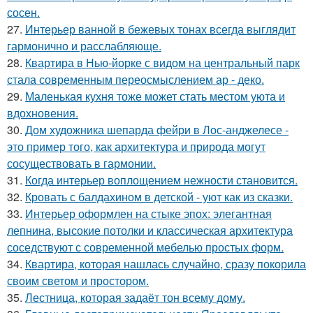
сосен.
27.
Интерьер ванной в бежевых тонах всегда выглядит
гармонично и расслабляюще.
28.
Квартира в Нью-йорке с видом на центральный парк
стала современным переосмыслением ар - деко.
29.
Маленькая кухня тоже может стать местом уюта и
вдохновения.
30.
Дом художника шепарда фейри в Лос-анджелесе -
это пример того, как архитектура и природа могут
сосуществовать в гармонии.
31.
Когда интерьер воплощением нежности становится.
32.
Кровать с балдахином в детской - уют как из сказки.
33.
Интерьер оформлен на стыке эпох: элегантная
лепнина, высокие потолки и классическая архитектура
соседствуют с современной мебелью простых форм.
34.
Квартира, которая нашлась случайно, сразу покорила
своим светом и простором.
35.
Лестница, которая задаёт тон всему дому.