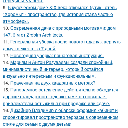
середины XX века.
9.
В купеческом доме XIX века открылся бутик - отель
"Хоромы" - пространство, где история стала частью
атмосферы.
10.
Современная дача с природными мотивами: дом
147, 3 м от Zrobim Architects.
11.
Генеральная уборка после нового года: как вернуть
дому свежесть за 7 дней.
12.
Новогодняя уборка: пошаговая инструкция.
13.
Марьям и Антон Разуваевы создали спокойный,
минималистичный интерьер, который остаётся
визуально интересным и функциональным.
14.
Прачечная на двух квадратных метрах?
15.
Панорамное остекление действительно обходится
дороже стандартного, однако заметно повышает
привлекательность жилья при продаже или сдаче.
16.
Дизайнер Владимир любарски оформил кабинет и
спроектировал пространство террасы в современном
стиле для семьи с двумя детьми.