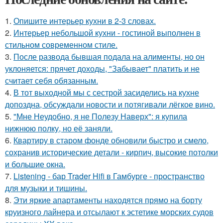
1.
Опишите интерьер кухни в 2-3 словах.
2.
Интерьер небольшой кухни - гостиной выполнен в
стильном современном стиле.
3.
После развода бывшая подала на алименты, но он
уклоняется: прячет доходы, "Забывает" платить и не
считает себя обязанным.
4.
В тот выходной мы с сестрой засиделись на кухне
допоздна, обсуждали новости и потягивали лёгкое вино.
5.
"Мне Неудобно, я не Полезу Наверх": я купила
нижнюю полку, но её заняли.
6.
Квартиру в старом фонде обновили быстро и смело,
сохранив исторические детали - кирпич, высокие потолки
и большие окна.
7.
Listening - бар Trader Hifi в Гамбурге - пространство
для музыки и тишины.
8.
Эти яркие апартаменты находятся прямо на борту
круизного лайнера и отсылают к эстетике морских судов