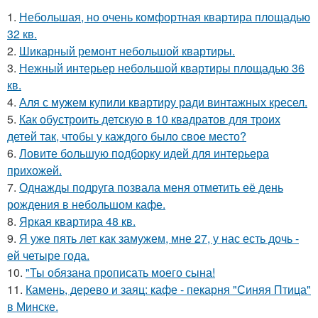
1.
Небольшая, но очень комфортная квартира площадью
32 кв.
2.
Шикарный ремонт небольшой квартиры.
3.
Нежный интерьер небольшой квартиры площадью 36
кв.
4.
Аля с мужем купили квартиру ради винтажных кресел.
5.
Как обустроить детскую в 10 квадратов для троих
детей так, чтобы у каждого было свое место?
6.
Ловите большую подборку идей для интерьера
прихожей.
7.
Однажды подруга позвала меня отметить её день
рождения в небольшом кафе.
8.
Яркая квартира 48 кв.
9.
Я уже пять лет как замужем, мне 27, у нас есть дочь -
ей четыре года.
10.
"Ты обязана прописать моего сына!
11.
Камень, дерево и заяц: кафе - пекарня "Синяя Птица"
в Минске.