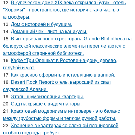
12.
В купеческом доме XIX века открылся бутик - отель
"Хоромы" - пространство, где история стала частью
атмосферы.
13.
Дом с историей и будущим.
14.
Домашний чек - лист на каникулы.
15.
В интерьерах нового ресторана Grande Bibliotheca на
белорусской классические элементы переплетаются с
атмосферой старинной библиотеки.
16.
Кафе "Три Орешка" в Ростове-на-дону: дерево,
голубой и уют.
17.
Как красиво оформить инсталляцию в ванной.
18.
Desert Rock Resort: отель, выросший из скал
саудовской Аравии.
19.
Этапы шумоизоляции квартиры.
20.
Сад на крыше с видом на горы.
21.
Крафтовый модернизм в интерьере - это баланс
между грубостью формы и теплом ручной работы.
22.
Хранение в квартирах со сложной планировкой
особого подхода требует.