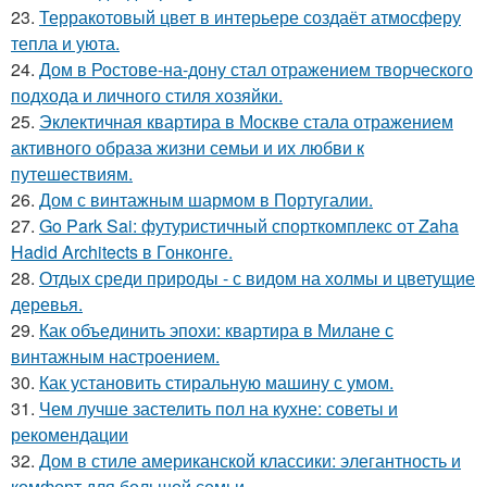
23.
Терракотовый цвет в интерьере создаёт атмосферу
тепла и уюта.
24.
Дом в Ростове-на-дону стал отражением творческого
подхода и личного стиля хозяйки.
25.
Эклектичная квартира в Москве стала отражением
активного образа жизни семьи и их любви к
путешествиям.
26.
Дом с винтажным шармом в Португалии.
27.
Go Park Sai: футуристичный спорткомплекс от Zaha
Hadid Architects в Гонконге.
28.
Отдых среди природы - с видом на холмы и цветущие
деревья.
29.
Как объединить эпохи: квартира в Милане с
винтажным настроением.
30.
Как установить стиральную машину с умом.
31.
Чем лучше застелить пол на кухне: советы и
рекомендации
32.
Дом в стиле американской классики: элегантность и
комфорт для большой семьи.