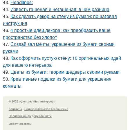
43.
Headlines:
44.
Известь гашеная и негашеная: в чем разница
45.
Как сделать декор на стену из бумаги: пошаговая
инструкция
46.
4 простые идеи декора: как преобразить ваше
пространство без хлопот
47.
Создай зал мечты: украшения из бумаги своими
руками
48.
Как оформить пустую стену: 10 оригинальных идей
для вашего интерьера
49.
Цветы из бумаги: творим шедевры своими руками
50.
Креативные поделки из бумаги для украшения
комнаты
© 2026 Идеи дизайна интерьера
Контакты
Пользовательское соглашение
Политика конфидециальности
Обратная связь