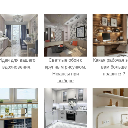
Идеи для вашего
Светлые обои с
Какая рабочая з
вдохновения.
крупным рисунком.
вам больше
Нюансы при
нравится?
выборе
материалов