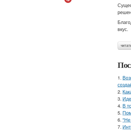
Сущес
решен
Благо
вкус.
читат
Пос
1.
Воз
созда
2.
Как
3.
Иде
4.
В т
5.
Пом
6.
"Не
7.
Инт