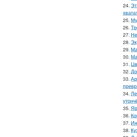
24.
Эт
хватат
25.
Му
26.
Тр
27.
Не
28.
Эк
29.
Ма
30.
Ма
31.
Цв
32.
До
33.
Ар
превр
34.
Ле
утонч
35.
Яр
36.
Ко
37.
Ин
38.
Ку