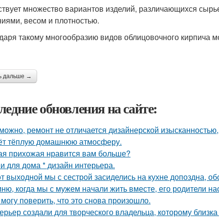
твует множество вариантов изделий, различающихся сырь
иями, весом и плотностью.
даря такому многообразию видов облицовочного кирпича м
ь дальше →
ледние обновления на сайте:
можно, ремонт не отличается дизайнерской изысканностью, 
ёт тёплую домашнюю атмосферу.
ая прихожая нравится вам больше?
и для дома * дизайн интерьера.
от выходной мы с сестрой засиделись на кухне допоздна, об
ню, когда мы с мужем начали жить вместе, его родители на
 могу поверить, что это снова произошло.
ерьер создали для творческого владельца, которому близка