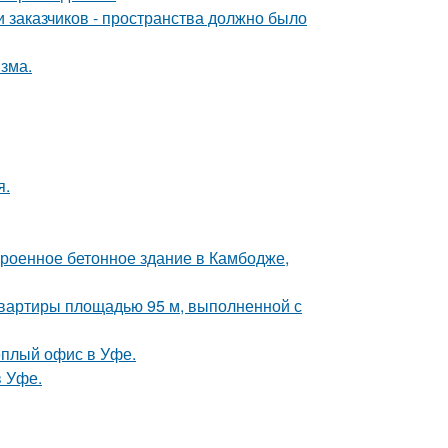
 заказчиков - пространства должно было
зма.
я.
троенное бетонное здание в Камбодже,
квартиры площадью 95 м, выполненной с
ёплый офис в Уфе.
в Уфе.