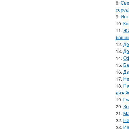
8.
Све
серед
9.
Инт
10.
Кв
11.
Жи
башни
12.
Де
13.
До
14.
Оф
15.
Ба
16.
Дв
17.
Не
18.
Па
дизай
19.
Гл
20.
Зо
21.
Ма
22.
Не
23.
Ин