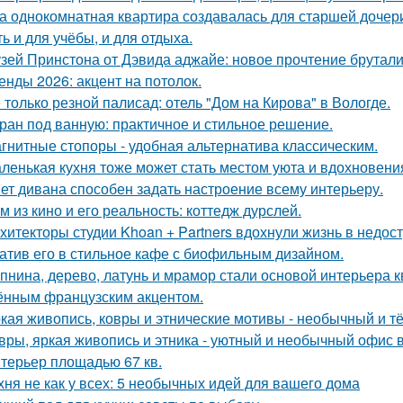
а однокомнатная квартира создавалась для старшей дочери
ь и для учёбы, и для отдыха.
зей Принстона от Дэвида аджайе: новое прочтение брутали
енды 2026: акцент на потолок.
 только резной палисад: отель "Дом на Кирова" в Вологде.
ран под ванную: практичное и стильное решение.
гнитные стопоры - удобная альтернатива классическим.
ленькая кухня тоже может стать местом уюта и вдохновени
ет дивана способен задать настроение всему интерьеру.
м из кино и его реальность: коттедж дурслей.
хитекторы студии Khoan + Partners вдохнули жизнь в недос
атив его в стильное кафе с биофильным дизайном.
пнина, дерево, латунь и мрамор стали основой интерьера 
ённым французским акцентом.
кая живопись, ковры и этнические мотивы - необычный и т
вры, яркая живопись и этника - уютный и необычный офис 
терьер площадью 67 кв.
хня не как у всех: 5 необычных идей для вашего дома