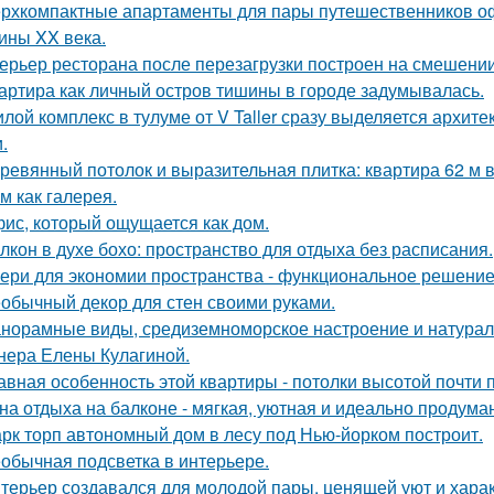
рхкомпактные апартаменты для пары путешественников о
ины XX века.
ерьер ресторана после перезагрузки построен на смешении
артира как личный остров тишины в городе задумывалась.
лой комплекс в тулуме от V Taller сразу выделяется архит
.
ревянный потолок и выразительная плитка: квартира 62 м в
м как галерея.
ис, который ощущается как дом.
лкон в духе бохо: пространство для отдыха без расписания.
ери для экономии пространства - функциональное решени
обычный декор для стен своими руками.
норамные виды, средиземноморское настроение и натурал
нера Елены Кулагиной.
авная особенность этой квартиры - потолки высотой почти п
на отдыха на балконе - мягкая, уютная и идеально продуман
рк торп автономный дом в лесу под Нью-йорком построит.
обычная подсветка в интерьере.
терьер создавался для молодой пары, ценящей уют и хара