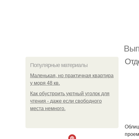
Вып
Отд
Популярные материалы
Маленькая, но практичная квартира
у моря 48 кв.
Как обустроить уютный уголок для
чтения - даже если свободного
места немного.
Облиц
проем