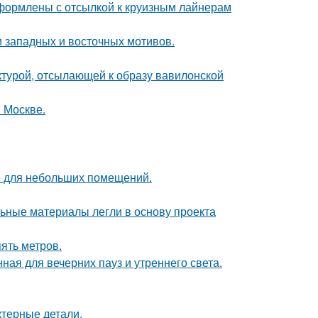
формлены с отсылкой к круизным лайнерам
 западных и восточных мотивов.
ектурой, отсылающей к образу вавилонской
 Москве.
е для небольших помещений.
ьные материалы легли в основу проекта
ять метров.
ная для вечерних пауз и утреннего света.
ктерные детали.