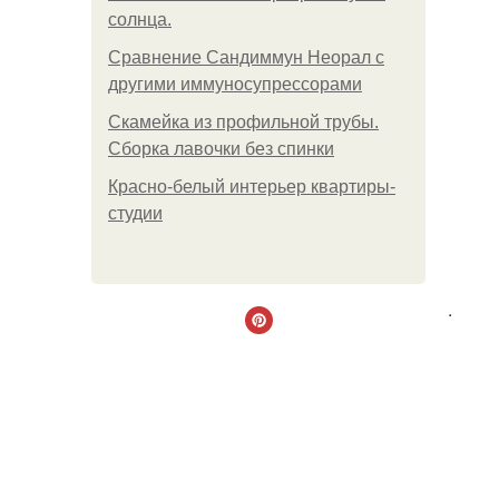
солнца.
Сравнение Сандиммун Неорал с
другими иммуносупрессорами
Скамейка из профильной трубы.
Сборка лавочки без спинки
Красно-белый интерьер квартиры-
студии
.