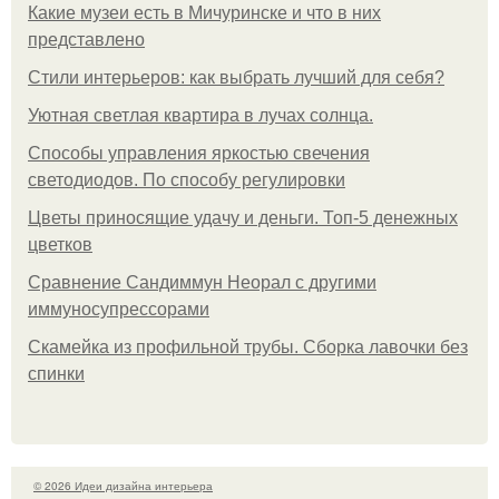
Какие музеи есть в Мичуринске и что в них
представлено
Стили интерьеров: как выбрать лучший для себя?
Уютная светлая квартира в лучах солнца.
Способы управления яркостью свечения
светодиодов. По способу регулировки
Цветы приносящие удачу и деньги. Топ-5 денежных
цветков
Сравнение Сандиммун Неорал с другими
иммуносупрессорами
Скамейка из профильной трубы. Сборка лавочки без
спинки
© 2026 Идеи дизайна интерьера