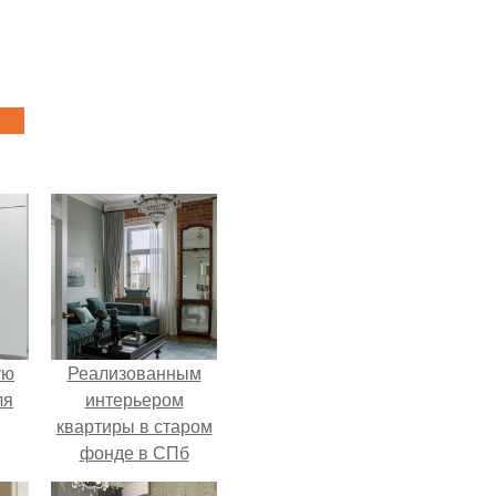
ую
Реализованным
ля
интерьером
квартиры в старом
фонде в СПб
делимся.