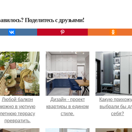
авилось? Поделитесь с друзьями!
Любой балкон
Дизайн - проект
Какую прихож
можно в уютную
квартиры в едином
выбрали бы д
летнюю террасу
стиле.
себя?
превратить.