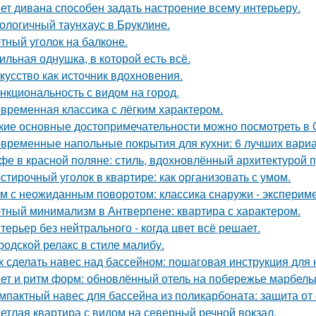
ет дивана способен задать настроение всему интерьеру.
ологичный таунхаус в Бруклине.
тный уголок на балконе.
ильная однушка, в которой есть всё.
кусство как источник вдохновения.
нкциональность с видом на город.
временная классика с лёгким характером.
кие основные достопримечательности можно посмотреть в
временные напольные покрытия для кухни: 6 лучших вари
фе в красной поляне: стиль, вдохновлённый архитектурой 
стирочный уголок в квартире: как организовать с умом.
м с неожиданным поворотом: классика снаружи - экспериме
тный минимализм в Антверпене: квартира с характером.
терьер без нейтрального - когда цвет всё решает.
родской релакс в стиле малибу.
к сделать навес над бассейном: пошаговая инструкция дл
ет и ритм форм: обновлённый отель на побережье марбель
мпактный навес для бассейна из поликарбоната: защита от
етлая квартира с видом на северный речной вокзал.