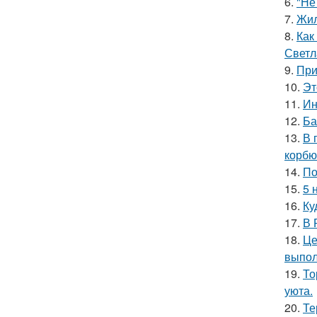
6.
"Не
7.
Жил
8.
Как
Светл
9.
При
10.
Эт
11.
Ин
12.
Ба
13.
В 
корбю
14.
По
15.
5 
16.
Ку
17.
В 
18.
Це
выпол
19.
То
уюта.
20.
Те