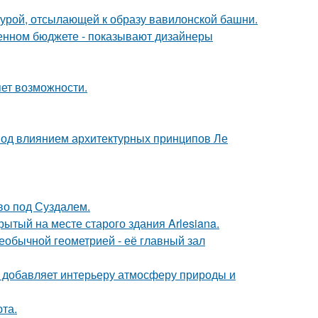
ктурой, отсылающей к образу вавилонской башни.
ченном бюджете - показывают дизайнеры
яет возможности.
 под влиянием архитектурных принципов Ле
ово под Суздалем.
ытый на месте старого здания Arlesiana.
еобычной геометрией - её главный зал
у добавляет интерьеру атмосферу природы и
та.