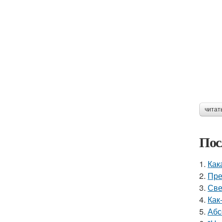
читат
Пос
1.
Как
2.
Пре
3.
Све
4.
Как
5.
Абс