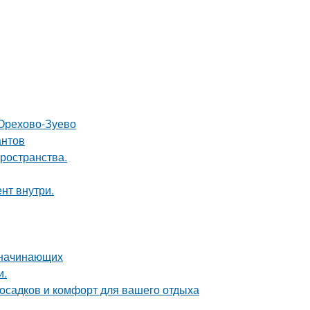
 Орехово-Зуево
антов
пространства.
нт внутри.
я начинающих
и.
 осадков и комфорт для вашего отдыха