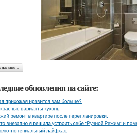
ь дальше →
ледние обновления на сайте:
ая прихожая нравится вам больше?
красные варианты кухонь.
жий ремонт в квартире после перепланировки.
-то внезапно я решила устроить себе "Ручной Режим" и пом
олютно гениальный лайфхак.