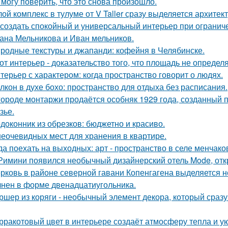
 могу поверить, что это снова произошло.
ой комплекс в тулуме от V Taller сразу выделяется архите
 создать спокойный и универсальный интерьер при ограни
ана Мельникова и Иван мельников.
родные текстуры и джапанди: кофейня в Челябинске.
от интерьер - доказательство того, что площадь не определ
терьер с характером: когда пространство говорит о людях.
лкон в духе бохо: пространство для отдыха без расписания.
городе монтаржи продаётся особняк 1929 года, созданный
зье.
доконник из обрезков: бюджетно и красиво.
неочевидных мест для хранения в квартире.
да поехать на выходных: арт - пространство в селе менчак
Римини появился необычный дизайнерский отель Mode, откр
рковь в районе северной гавани Копенгагена выделяется н
нен в форме двенадцатиугольника.
ршер из коряги - необычный элемент декора, который сраз
рракотовый цвет в интерьере создаёт атмосферу тепла и ую