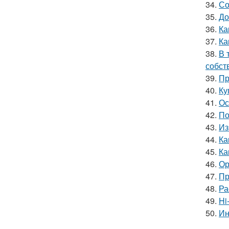
34.
Со
35.
До
36.
Ка
37.
Ка
38.
В 
собст
39.
Пр
40.
Ку
41.
Ос
42.
По
43.
Из
44.
Ка
45.
Ка
46.
Ор
47.
Пр
48.
Ра
49.
Hi
50.
Ин