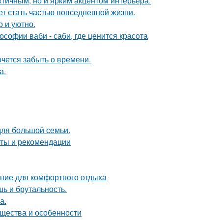
тичным, но и ярким акцентом интерьера.
жет стать частью повседневной жизни.
о и уютно.
софии ваби - саби, где ценится красота
хочется забыть о времени.
а.
для большой семьи.
еты и рекомендации
ние для комфортного отдыха
шь и брутальность.
а.
ущества и особенности