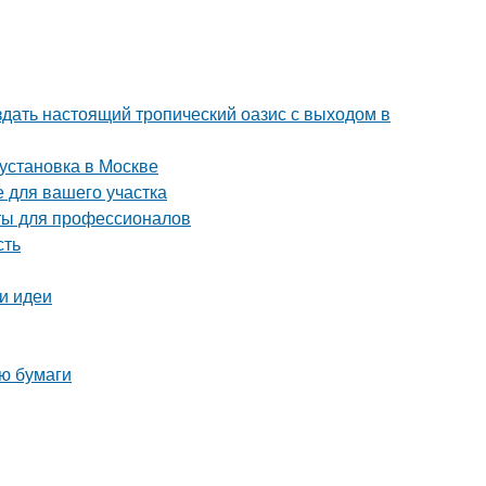
здать настоящий тропический оазис с выходом в
 установка в Москве
е для вашего участка
ты для профессионалов
сть
 и идеи
ю бумаги