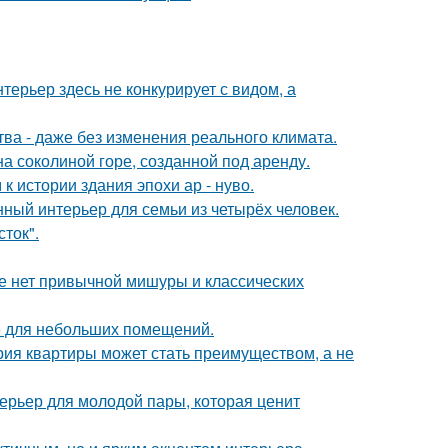
ерьер здесь не конкурирует с видом, а
а - даже без изменения реального климата.
на соколиной горе, созданной под аренду.
 истории здания эпохи ар - нуво.
ный интерьер для семьи из четырёх человек.
сток".
ке нет привычной мишуры и классических
е для небольших помещений.
рия квартиры может стать преимуществом, а не
терьер для молодой пары, которая ценит