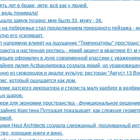
ять лет в браке, дети, всё как у людей.
я ведь понимала!
ышла замуж поздно: мне было 33, мужу - 36.
 на побережье стал продолжением природного пейзажа - инт
атно его усиливает.
т напрямую влияет на ощущение "Температуры" пространств
ракота и настенная роспись - яркий акцент в квартире 61 м 
ерьер оформлен в духе современной классики с уважением к
айнер лилия Асфандиярова создала яркий, но уравновешен
нно из сковородок и диалог культур: ресторан "Август 13 Во
ис, который ощущается как дом.
доме датского декоратора и стилиста малу карберг в ведбе
ых шаров.
ери для экономии пространства - функциональное решени
зайнер Кристина Потоцкая показывает, как сложная геомет
емой.
удия Heut Architects создала сдержанный, продуманный ин
ство, хорошие книги и вино.