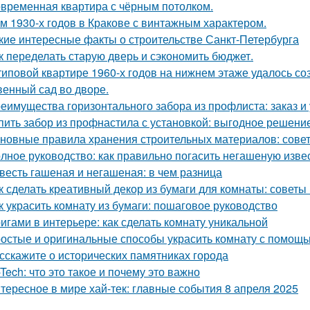
временная квартира с чёрным потолком.
м 1930-х годов в Кракове с винтажным характером.
кие интересные факты о строительстве Санкт-Петербурга
к переделать старую дверь и сэкономить бюджет.
типовой квартире 1960-х годов на нижнем этаже удалось со
венный сад во дворе.
еимущества горизонтального забора из профлиста: заказ и
пить забор из профнастила с установкой: выгодное решени
новные правила хранения строительных материалов: сове
лное руководство: как правильно погасить негашеную изве
весть гашеная и негашеная: в чем разница
к сделать креативный декор из бумаги для комнаты: советы
к украсить комнату из бумаги: пошаговое руководство
игами в интерьере: как сделать комнату уникальной
остые и оригинальные способы украсить комнату с помощь
сскажите о исторических памятниках города
-Tech: что это такое и почему это важно
тересное в мире хай-тек: главные события 8 апреля 2025