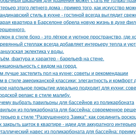
обычный шкафчик для хранения может стать не только прак
терьер этого летнего дома - пример того, как искусство мо
андинавский стиль в кухне - гостиной всегда выглядит свеж
арая квартира в Барселоне обрела новую жизнь в духе фило
ершенного.
лкон в стиле бохо - это лёгкое и уютное пространство, где 
ревянный стеллаж всегда добавляет интерьеру тепла и уют
анцузская эклектика у воды.
ъём, фактура и характер - барельеф на стене.
нкциональность с видом на город.
м лучше застелить пол на кухне: советы и рекомендации
м в стиле американской классики: элегантность и комфорт 
кое напольное покрытие идеально подходит для кухни: сов
родской релакс в стиле малибу.
чему выбрать павильоны для бассейнов из поликарбоната
вильон из поликарбоната для бассейна: современное реше
терьер в стиле "Разрушенного Замка": как соединить роско
к закрыть щиток в квартире - идеи для аккуратного интерьер
таллический навес из поликарбоната для бассейна: преим