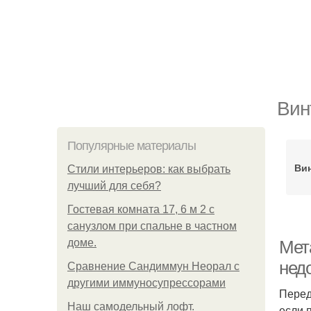
Вин
Популярные материалы
Ви
Стили интерьеров: как выбрать
лучший для себя?
Гостевая комната 17, 6 м 2 с
санузлом при спальне в частном
доме.
Мет
нед
Сравнение Сандиммун Неорал с
другими иммуносупрессорами
Перед
Наш самодельный лофт.
если 