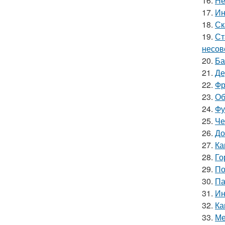
16.
Не
17.
Ин
18.
Ск
19.
Ст
несов
20.
Ба
21.
Де
22.
Фр
23.
Об
24.
Фу
25.
Че
26.
До
27.
Ка
28.
Го
29.
По
30.
Па
31.
Ин
32.
Ка
33.
Ме