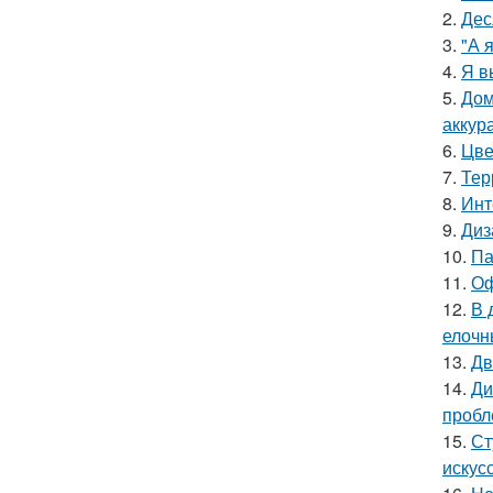
2.
Дес
3.
"А 
4.
Я в
5.
Дом
аккур
6.
Цве
7.
Тер
8.
Инт
9.
Диз
10.
Па
11.
Оф
12.
В 
елочн
13.
Дв
14.
Ди
пробл
15.
Ст
искус