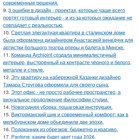
современные решения.
9.
3 ошибки в дизайн - проектах, которые чаще всего
портят готовый интерьер - и из-за которых ожидание не
совпадает с реальностью.
10.
Светлая элегантная квартира в сталинском доме
была оформлена дизайнером Анастасией венедчук для
артистки большого театра оперы и балета в Минске.
11.
Команда Archjoint создала минималистичный
интерьер, выстроенный на контрасте чёрного и белого,
металле и стекле.
12.
Эту квартиру на набережной Казанки дизайнер
Тамара Стругова оформила для своего сына.
13.
Этот офис - не просто рабочее пространство, а
визуальное продолжение философии студии.
14.
Новогодняя уборка: пошаговая инструкция.
15.
Викторианский шик и современный комфорт: как в
мельбурнском доме объединили две эпохи.
16.
Подоконник из обрезков: бюджетно и красиво.
17.
Pantone: каким будет цвет года 2026.