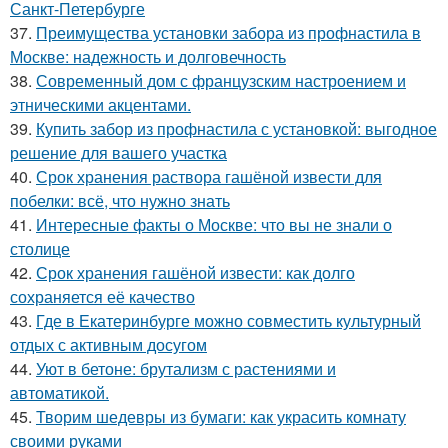
Санкт-Петербурге
37.
Преимущества установки забора из профнастила в
Москве: надежность и долговечность
38.
Современный дом с французским настроением и
этническими акцентами.
39.
Купить забор из профнастила с установкой: выгодное
решение для вашего участка
40.
Срок хранения раствора гашёной извести для
побелки: всё, что нужно знать
41.
Интересные факты о Москве: что вы не знали о
столице
42.
Срок хранения гашёной извести: как долго
сохраняется её качество
43.
Где в Екатеринбурге можно совместить культурный
отдых с активным досугом
44.
Уют в бетоне: брутализм с растениями и
автоматикой.
45.
Творим шедевры из бумаги: как украсить комнату
своими руками