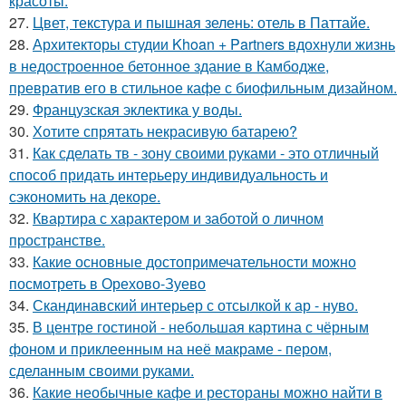
красоты.
27.
Цвет, текстура и пышная зелень: отель в Паттайе.
28.
Архитекторы студии Khoan + Partners вдохнули жизнь
в недостроенное бетонное здание в Камбодже,
превратив его в стильное кафе с биофильным дизайном.
29.
Французская эклектика у воды.
30.
Хотите спрятать некрасивую батарею?
31.
Как сделать тв - зону своими руками - это отличный
способ придать интерьеру индивидуальность и
сэкономить на декоре.
32.
Квартира с характером и заботой о личном
пространстве.
33.
Какие основные достопримечательности можно
посмотреть в Орехово-Зуево
34.
Скандинавский интерьер с отсылкой к ар - нуво.
35.
В центре гостиной - небольшая картина с чёрным
фоном и приклеенным на неё макраме - пером,
сделанным своими руками.
36.
Какие необычные кафе и рестораны можно найти в