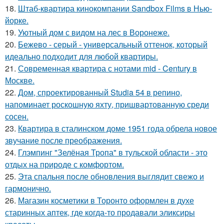
18.
Штаб-квартира кинокомпании Sandbox Films в Нью-
йорке.
19.
Уютный дом с видом на лес в Воронеже.
20.
Бежево - серый - универсальный оттенок, который
идеально подходит для любой квартиры.
21.
Современная квартира с нотами mid - Century в
Москве.
22.
Дом, спроектированный Studia 54 в репино,
напоминает роскошную яхту, пришвартованную среди
сосен.
23.
Квартира в сталинском доме 1951 года обрела новое
звучание после преображения.
24.
Глэмпинг "Зелёная Тропа" в тульской области - это
отдых на природе с комфортом.
25.
Эта спальня после обновления выглядит свежо и
гармонично.
26.
Магазин косметики в Торонто оформлен в духе
старинных аптек, где когда-то продавали эликсиры