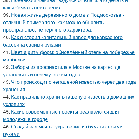
как избежать повторения
39.
Новая жизнь деревянного дома в Подмосковье -
отличный пример того, как можно обновить
пространство, не теряя его характера.
40.
Как я строил капитальный навес для каркасного
бассейна своими руками
41.
Цвет и ритм форм: обновлённый отель на побережье
марбельи.
42.
Заборы из профнастила в Москве на карте: где
установить и почему это выгодно
43.
Что происходит с негашеной известью через два года
хранения
44.
Как правильно хранить гашеную известь в домашних
условиях
45.
Какие современные проекты реализуются для
молодежи в городе
46.
Создай зал мечты: украшения из бумаги своими
руками