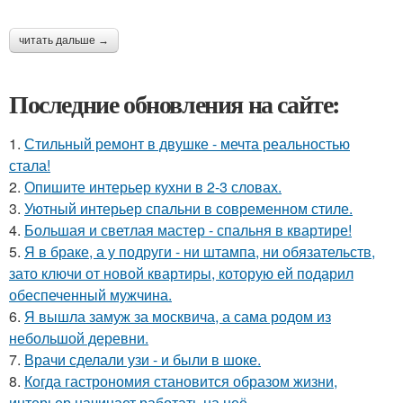
читать дальше →
Последние обновления на сайте:
1.
Стильный ремонт в двушке - мечта реальностью
стала!
2.
Опишите интерьер кухни в 2-3 словах.
3.
Уютный интерьер спальни в современном стиле.
4.
Большая и светлая мастер - спальня в квартире!
5.
Я в браке, а у подруги - ни штампа, ни обязательств,
зато ключи от новой квартиры, которую ей подарил
обеспеченный мужчина.
6.
Я вышла замуж за москвича, а сама родом из
небольшой деревни.
7.
Врачи сделали узи - и были в шоке.
8.
Когда гастрономия становится образом жизни,
интерьер начинает работать на неё.