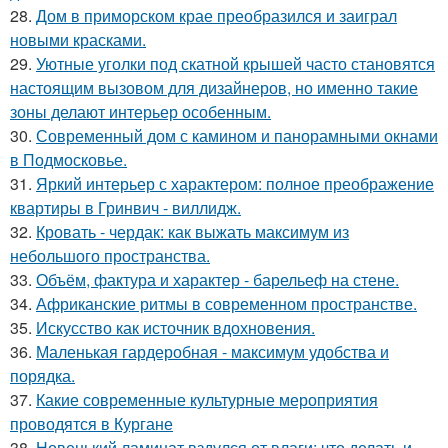
28.
Дом в приморском крае преобразился и заиграл
новыми красками.
29.
Уютные уголки под скатной крышей часто становятся
настоящим вызовом для дизайнеров, но именно такие
зоны делают интерьер особенным.
30.
Современный дом с камином и панорамными окнами
в Подмосковье.
31.
Яркий интерьер с характером: полное преображение
квартиры в Гринвич - виллидж.
32.
Кровать - чердак: как выжать максимум из
небольшого пространства.
33.
Объём, фактура и характер - барельеф на стене.
34.
Африканские ритмы в современном пространстве.
35.
Искусство как источник вдохновения.
36.
Маленькая гардеробная - максимум удобства и
порядка.
37.
Какие современные культурные мероприятия
проводятся в Кургане
38.
Новенький ламинат вздулся от влаги: что делать и