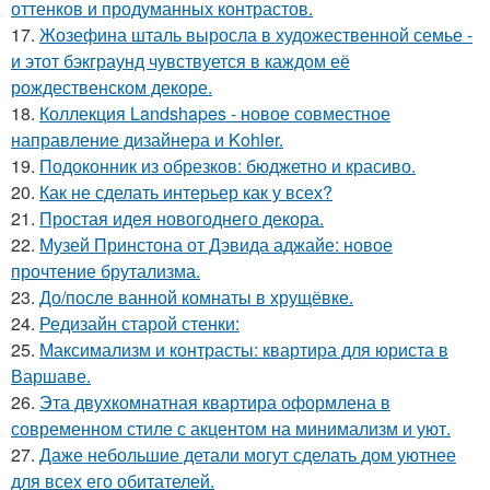
оттенков и продуманных контрастов.
17.
Жозефина шталь выросла в художественной семье -
и этот бэкграунд чувствуется в каждом её
рождественском декоре.
18.
Коллекция Landshapes - новое совместное
направление дизайнера и Kohler.
19.
Подоконник из обрезков: бюджетно и красиво.
20.
Как не сделать интерьер как у всех?
21.
Простая идея новогоднего декора.
22.
Музей Принстона от Дэвида аджайе: новое
прочтение брутализма.
23.
До/после ванной комнаты в хрущёвке.
24.
Редизайн старой стенки:
25.
Максимализм и контрасты: квартира для юриста в
Варшаве.
26.
Эта двухкомнатная квартира оформлена в
современном стиле с акцентом на минимализм и уют.
27.
Даже небольшие детали могут сделать дом уютнее
для всех его обитателей.