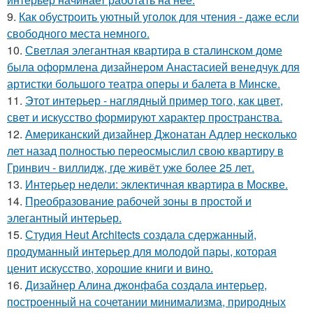
9.
Как обустроить уютный уголок для чтения - даже если
свободного места немного.
10.
Светлая элегантная квартира в сталинском доме
была оформлена дизайнером Анастасией венедчук для
артистки большого театра оперы и балета в Минске.
11.
Этот интерьер - наглядный пример того, как цвет,
свет и искусство формируют характер пространства.
12.
Американский дизайнер Джонатан Адлер несколько
лет назад полностью переосмыслил свою квартиру в
Гринвич - виллидж, где живёт уже более 25 лет.
13.
Интерьер недели: эклектичная квартира в Москве.
14.
Преобразование рабочей зоны в простой и
элегантный интерьер.
15.
Студия Heut Architects создала сдержанный,
продуманный интерьер для молодой пары, которая
ценит искусство, хорошие книги и вино.
16.
Дизайнер Алина джонфаба создала интерьер,
построенный на сочетании минимализма, природных