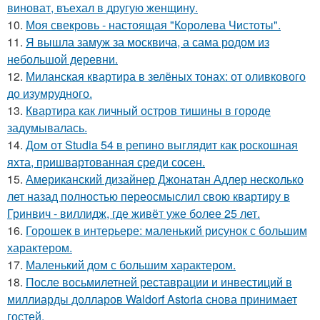
виноват, въехал в другую женщину.
10.
Моя свекровь - настоящая "Королева Чистоты".
11.
Я вышла замуж за москвича, а сама родом из
небольшой деревни.
12.
Миланская квартира в зелёных тонах: от оливкового
до изумрудного.
13.
Квартира как личный остров тишины в городе
задумывалась.
14.
Дом от Studia 54 в репино выглядит как роскошная
яхта, пришвартованная среди сосен.
15.
Американский дизайнер Джонатан Адлер несколько
лет назад полностью переосмыслил свою квартиру в
Гринвич - виллидж, где живёт уже более 25 лет.
16.
Горошек в интерьере: маленький рисунок с большим
характером.
17.
Маленький дом с большим характером.
18.
После восьмилетней реставрации и инвестиций в
миллиарды долларов Waldorf Astoria снова принимает
гостей.