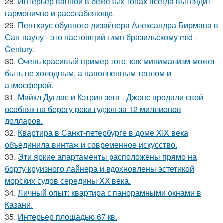
28.
Интерьер ванной в бежевых тонах всегда выглядит
гармонично и расслабляюще.
29.
Пентхаус обувного дизайнера Александра Бирмана в
Сан-паулу - это настоящий гимн бразильскому mid -
Century.
30.
Очень красивый пример того, как минимализм может
быть не холодным, а наполненным теплом и
атмосферой.
31.
Майкл Дуглас и Кэтрин зета - Джонс продали свой
особняк на берегу реки гудзон за 12 миллионов
долларов.
32.
Квартира в Санкт-петербурге в доме XIX века
объединила винтаж и современное искусство.
33.
Эти яркие апартаменты расположены прямо на
борту круизного лайнера и вдохновлены эстетикой
морских судов середины XX века.
34.
Личный опыт: квартира с панорамными окнами в
Казани.
35.
Интерьер площадью 67 кв.