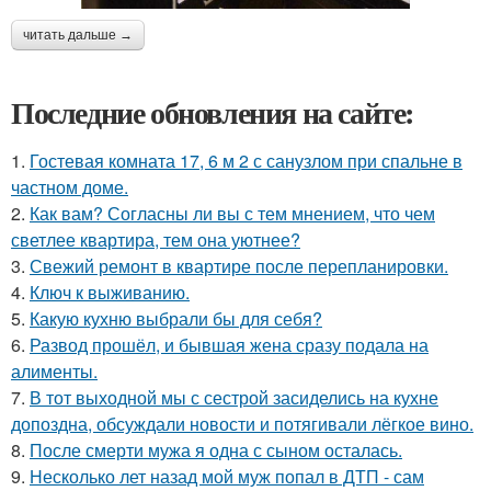
читать дальше →
Последние обновления на сайте:
1.
Гостевая комната 17, 6 м 2 с санузлом при спальне в
частном доме.
2.
Как вам? Согласны ли вы с тем мнением, что чем
светлее квартира, тем она уютнее?
3.
Свежий ремонт в квартире после перепланировки.
4.
Ключ к выживанию.
5.
Какую кухню выбрали бы для себя?
6.
Развод прошёл, и бывшая жена сразу подала на
алименты.
7.
В тот выходной мы с сестрой засиделись на кухне
допоздна, обсуждали новости и потягивали лёгкое вино.
8.
После смерти мужа я одна с сыном осталась.
9.
Несколько лет назад мой муж попал в ДТП - сам