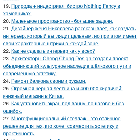
19.
Природа + индастриал: бистро Nothing Fancy в
хамовниках.
20.
Маленькое пространство - большие задачи.
21.
Дизайнер женя Николаева рассказывает, как создать
интерьер, который выглядит цельным, но при этом имеет
свои характерные штрихи в каждой зоне.
22.
Как не сделать интерьер как у всех?
23.
Архитекторы Cheng Chung Design создали проект,
объединяющий культурное наследие шёлкового пути и
современную эстетику.
24.
Ремонт балкона своими руками.
25.
Огромная черная лестница и 400 000 кирпичей:
книжный магазин в Китае.
26.
Как установить экран под ванну: пошагово и без
ошибок.
27.
Многофункциональный стеллаж - это отличное
решение для тех, кто хочет совместить эстетику и
практичность.