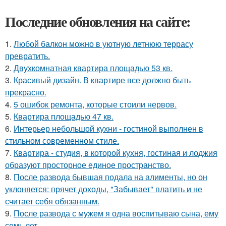
Последние обновления на сайте:
1.
Любой балкон можно в уютную летнюю террасу
превратить.
2.
Двухкомнатная квартира площадью 53 кв.
3.
Красивый дизайн. В квартире все должно быть
прекрасно.
4.
5 ошибок ремонта, которые стоили нервов.
5.
Квартира площадью 47 кв.
6.
Интерьер небольшой кухни - гостиной выполнен в
стильном современном стиле.
7.
Квартира - студия, в которой кухня, гостиная и лоджия
образуют просторное единое пространство.
8.
После развода бывшая подала на алименты, но он
уклоняется: прячет доходы, "Забывает" платить и не
считает себя обязанным.
9.
После развода с мужем я одна воспитываю сына, ему
семь лет.