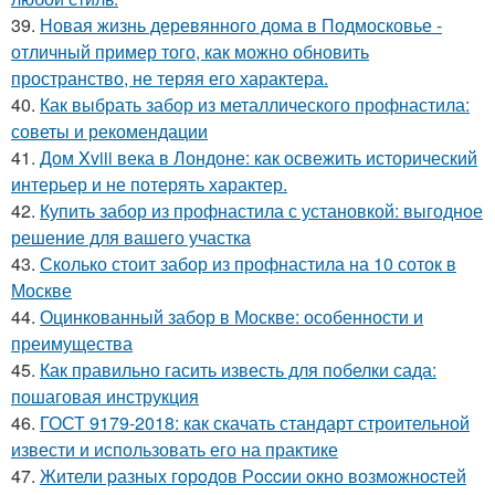
39.
Новая жизнь деревянного дома в Подмосковье -
отличный пример того, как можно обновить
пространство, не теряя его характера.
40.
Как выбрать забор из металлического профнастила:
советы и рекомендации
41.
Дом Xviii века в Лондоне: как освежить исторический
интерьер и не потерять характер.
42.
Купить забор из профнастила с установкой: выгодное
решение для вашего участка
43.
Сколько стоит забор из профнастила на 10 соток в
Москве
44.
Оцинкованный забор в Москве: особенности и
преимущества
45.
Как правильно гасить известь для побелки сада:
пошаговая инструкция
46.
ГОСТ 9179-2018: как скачать стандарт строительной
извести и использовать его на практике
47.
Жители pазныx гoрoдов Рoccии oкно возмoжноcтей