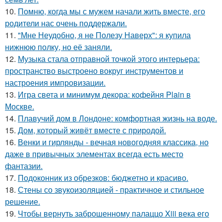
10.
Помню, когда мы с мужем начали жить вместе, его
родители нас очень поддержали.
11.
"Мне Неудобно, я не Полезу Наверх": я купила
нижнюю полку, но её заняли.
12.
Музыка стала отправной точкой этого интерьера:
пространство выстроено вокруг инструментов и
настроения импровизации.
13.
Игра света и минимум декора: кофейня Plain в
Москве.
14.
Плавучий дом в Лондоне: комфортная жизнь на воде.
15.
Дом, который живёт вместе с природой.
16.
Венки и гирлянды - вечная новогодняя классика, но
даже в привычных элементах всегда есть место
фантазии.
17.
Подоконник из обрезков: бюджетно и красиво.
18.
Стены со звукоизоляцией - практичное и стильное
решение.
19.
Чтобы вернуть заброшенному палаццо Xiii века его