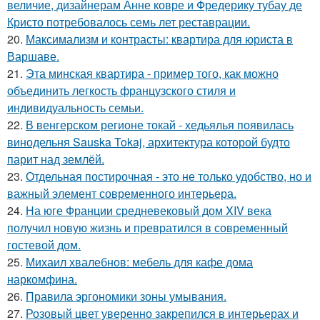
величие, дизайнерам Анне ковре и Фредерику тубау де
Кристо потребовалось семь лет реставрации.
20.
Максимализм и контрасты: квартира для юриста в
Варшаве.
21.
Эта минская квартира - пример того, как можно
объединить легкость французского стиля и
индивидуальность семьи.
22.
В венгерском регионе токай - хедьялья появилась
винодельня Sauska Tokaj, архитектура которой будто
парит над землёй.
23.
Отдельная постирочная - это не только удобство, но и
важный элемент современного интерьера.
24.
На юге Франции средневековый дом XIV века
получил новую жизнь и превратился в современный
гостевой дом.
25.
Михаил хвалебнов: мебель для кафе дома
наркомфина.
26.
Правила эргономики зоны умывания.
27.
Розовый цвет уверенно закрепился в интерьерах и