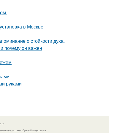
том.
 установка в Москве
апоминание о стойкости духа.
 и почему он важен
нежем
ками
ми руками
язь
решено при указании обратной гиперссылки.