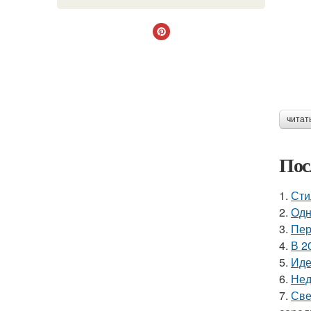
читат
Пос
1.
Сти
2.
Одн
3.
Пер
4.
В 2
5.
Иде
6.
Нед
7.
Све