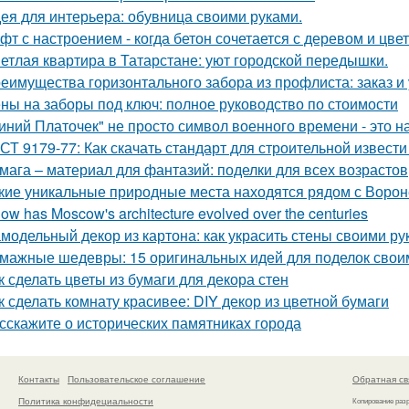
ея для интерьера: обувница своими руками.
фт с настроением - когда бетон сочетается с деревом и цве
етлая квартира в Татарстане: уют городской передышки.
еимущества горизонтального забора из профлиста: заказ и
ны на заборы под ключ: полное руководство по стоимости
иний Платочек" не просто символ военного времени - это н
СТ 9179-77: Как скачать стандарт для строительной извести
мага – материал для фантазий: поделки для всех возрастов
кие уникальные природные места находятся рядом с Воро
How has Moscow's architecture evolved over the centuries
модельный декор из картона: как украсить стены своими ру
мажные шедевры: 15 оригинальных идей для поделок свои
к сделать цветы из бумаги для декора стен
к сделать комнату красивее: DIY декор из цветной бумаги
сскажите о исторических памятниках города
Контакты
Пользовательское соглашение
Обратная св
Политика конфидециальности
Копирование раз