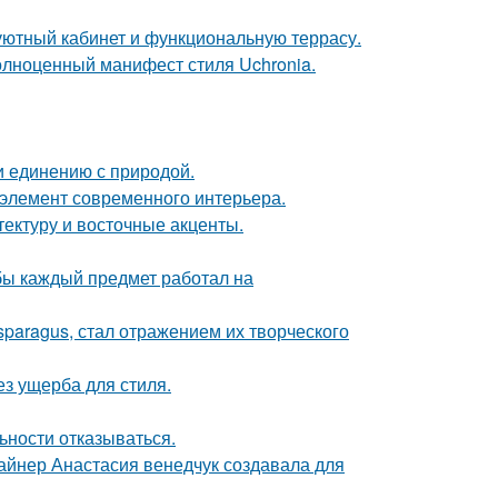
 уютный кабинет и функциональную террасу.
олноценный манифест стиля Uchronia.
и единению с природой.
й элемент современного интерьера.
тектуру и восточные акценты.
обы каждый предмет работал на
paragus, стал отражением их творческого
з ущерба для стиля.
ьности отказываться.
зайнер Анастасия венедчук создавала для