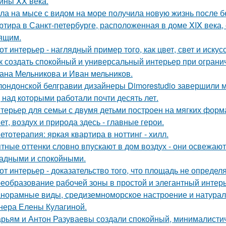
ины XX века.
ла на мысе с видом на море получила новую жизнь после 
ртира в Санкт-петербурге, расположенная в доме XIX века
ящим.
от интерьер - наглядный пример того, как цвет, свет и иск
к создать спокойный и универсальный интерьер при огран
ана Мельникова и Иван мельников.
лондонской белгравии дизайнеры Dimorestudio завершили
, над которыми работали почти десять лет.
терьер для семьи с двумя детьми построен на мягких форм
ет, воздух и природа здесь - главные герои.
етотерапия: яркая квартира в ноттинг - хилл.
тные оттенки словно впускают в дом воздух - они освежают
адными и спокойными.
от интерьер - доказательство того, что площадь не определ
еобразование рабочей зоны в простой и элегантный интерь
норамные виды, средиземноморское настроение и натурал
нера Елены Кулагиной.
рьям и Антон Разуваевы создали спокойный, минималистич