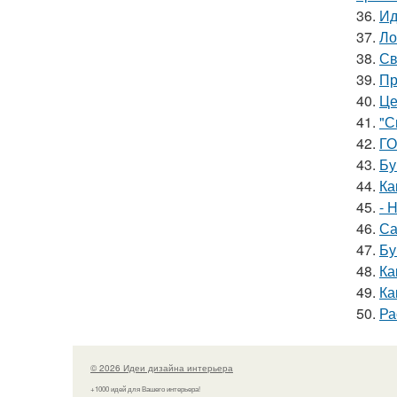
36.
Ид
37.
Ло
38.
Св
39.
Пр
40.
Це
41.
"С
42.
ГО
43.
Бу
44.
Ка
45.
- 
46.
Са
47.
Бу
48.
Ка
49.
Ка
50.
Ра
© 2026 Идеи дизайна интерьера
+1000 идей для Вашего интерьера!