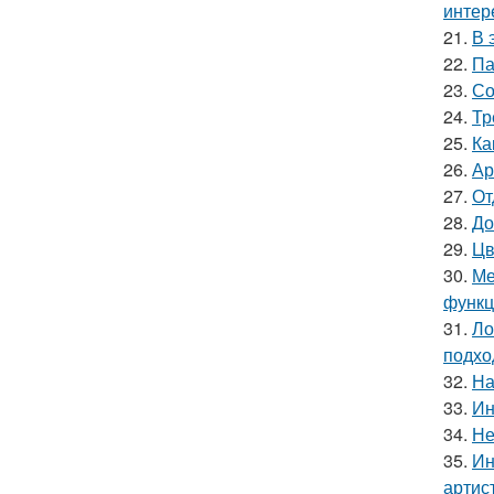
интер
21.
В 
22.
Па
23.
Со
24.
Тр
25.
Ка
26.
Ар
27.
От
28.
До
29.
Цв
30.
Ме
функц
31.
Ло
подхо
32.
На
33.
Ин
34.
Не
35.
Ин
артис