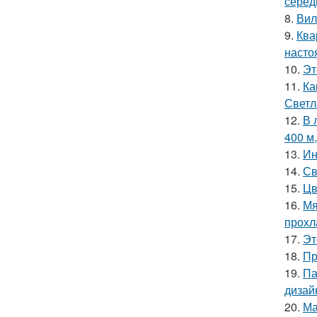
серед
8.
Вил
9.
Ква
насто
10.
Эт
11.
Ка
Светл
12.
В 
400 м
13.
Ин
14.
Св
15.
Цв
16.
Мя
прохл
17.
Эт
18.
Пр
19.
Па
дизай
20.
Ма