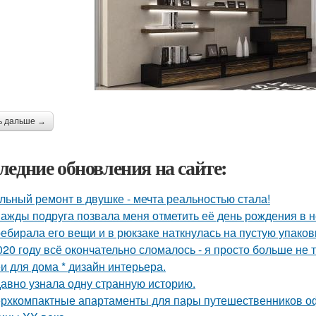
ь дальше →
ледние обновления на сайте:
льный ремонт в двушке - мечта реальностью стала!
ажды подруга позвала меня отметить её день рождения в 
ебирала его вещи и в рюкзаке наткнулась на пустую упаковку
020 году всё окончательно сломалось - я просто больше не 
и для дома * дизайн интерьера.
авно узнала одну странную историю.
рхкомпактные апартаменты для пары путешественников о