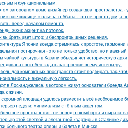
есным и функциональным.
этом загородном доме дизайнер создал два пространства -
рижское жилище жюльена себбана - это не просто дом, а п
веты перед началом ремонта.
енды 2026: акцент на потолок.
к выбрать цвет штор: 3 беспроигрышных решения.
хитектура Японии всегда стремилась к простоте, гармонии 
дельная постирочная - это не только удобство, но и важны
м чайной культуры в Казани объединяет историческую архи
ет дивана способен задать настроение всему интерьеру.
бель для компактных пространств стоит подбирать так, чт
иональность и визуальную лёгкость.
фт в Лос-анджелесе, в котором живут основатели бренда As
да к жизни.
 скромной площади удалось разместить всё необходимое бе
терьер недели: минимализм с тёплым акцентом.
большое пространство - не повод от комфорта и выразител
терьер этой светлой и элегантной квартиры в Сталинке ди
тки большого театра оперы и балета в Минске.