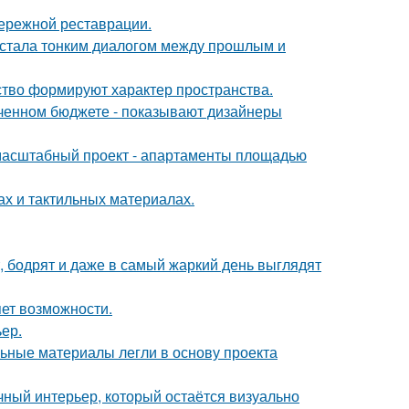
бережной реставрации.
, стала тонким диалогом между прошлым и
усство формируют характер пространства.
иченном бюджете - показывают дизайнеры
 масштабный проект - апартаменты площадью
ах и тактильных материалах.
, бодрят и даже в самый жаркий день выглядят
яет возможности.
ер.
ьные материалы легли в основу проекта
ный интерьер, который остаётся визуально