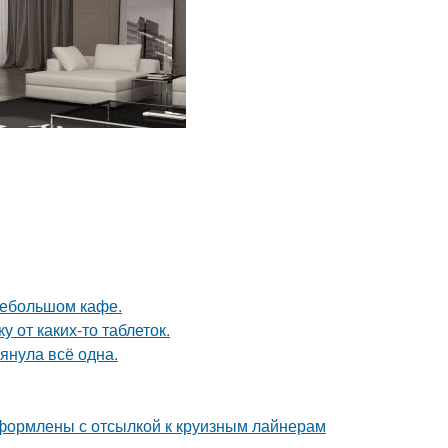
небольшом кафе.
 от каких-то таблеток.
тянула всё одна.
формлены с отсылкой к круизным лайнерам