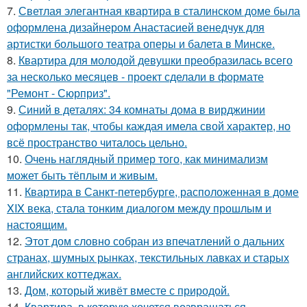
7.
Светлая элегантная квартира в сталинском доме была
оформлена дизайнером Анастасией венедчук для
артистки большого театра оперы и балета в Минске.
8.
Квартира для молодой девушки преобразилась всего
за несколько месяцев - проект сделали в формате
"Ремонт - Сюрприз".
9.
Синий в деталях: 34 комнаты дома в вирджинии
оформлены так, чтобы каждая имела свой характер, но
всё пространство читалось цельно.
10.
Очень наглядный пример того, как минимализм
может быть тёплым и живым.
11.
Квартира в Санкт-петербурге, расположенная в доме
XIX века, стала тонким диалогом между прошлым и
настоящим.
12.
Этот дом словно собран из впечатлений о дальних
странах, шумных рынках, текстильных лавках и старых
английских коттеджах.
13.
Дом, который живёт вместе с природой.
14.
Квартира, в которую хочется возвращаться.