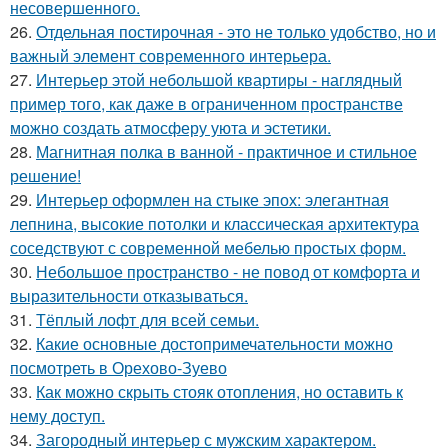
несовершенного.
26.
Отдельная постирочная - это не только удобство, но и
важный элемент современного интерьера.
27.
Интерьер этой небольшой квартиры - наглядный
пример того, как даже в ограниченном пространстве
можно создать атмосферу уюта и эстетики.
28.
Магнитная полка в ванной - практичное и стильное
решение!
29.
Интерьер оформлен на стыке эпох: элегантная
лепнина, высокие потолки и классическая архитектура
соседствуют с современной мебелью простых форм.
30.
Небольшое пространство - не повод от комфорта и
выразительности отказываться.
31.
Тёплый лофт для всей семьи.
32.
Какие основные достопримечательности можно
посмотреть в Орехово-Зуево
33.
Как можно скрыть стояк отопления, но оставить к
нему доступ.
34.
Загородный интерьер с мужским характером.