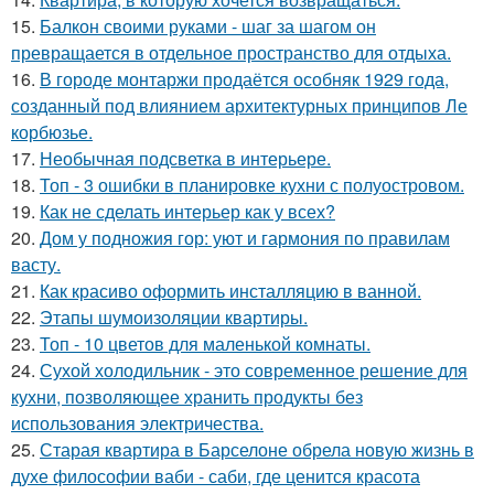
15.
Балкон своими руками - шаг за шагом он
превращается в отдельное пространство для отдыха.
16.
В городе монтаржи продаётся особняк 1929 года,
созданный под влиянием архитектурных принципов Ле
корбюзье.
17.
Необычная подсветка в интерьере.
18.
Топ - 3 ошибки в планировке кухни с полуостровом.
19.
Как не сделать интерьер как у всех?
20.
Дом у подножия гор: уют и гармония по правилам
васту.
21.
Как красиво оформить инсталляцию в ванной.
22.
Этапы шумоизоляции квартиры.
23.
Топ - 10 цветов для маленькой комнаты.
24.
Сухой холодильник - это современное решение для
кухни, позволяющее хранить продукты без
использования электричества.
25.
Старая квартира в Барселоне обрела новую жизнь в
духе философии ваби - саби, где ценится красота