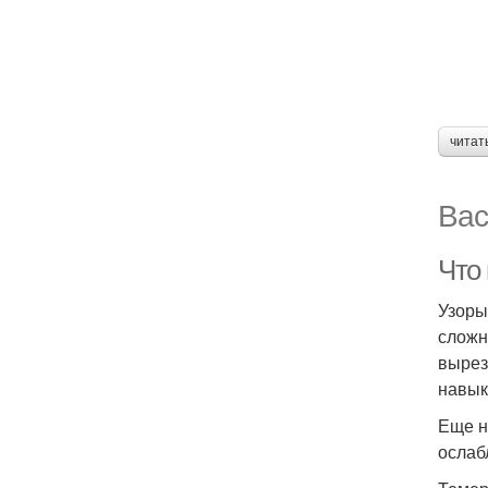
читат
Вас
Что
Узоры
сложн
вырез
навык
Еще н
ослаб