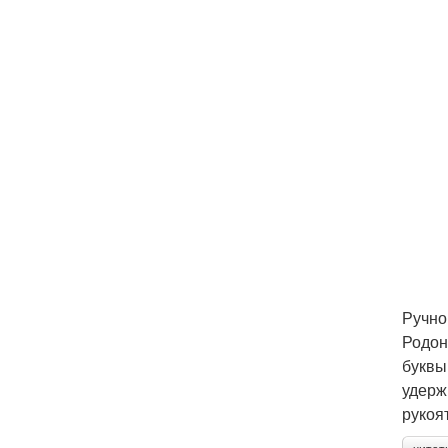
Ручно
Родон
буквы
удерж
рукоят