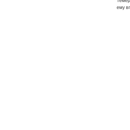
Темер
ему в