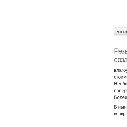
читат
Рез
соз
влаго
стоим
Необх
повер
Более
В нын
конкр