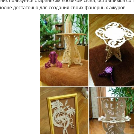
ник пользуется стареньким лобзиком сына, оставшимся со 
полне достаточно для создания своих фанерных ажуров.