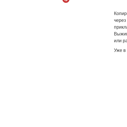
Копир
через
прикл
Выжиг
или р
Уже в