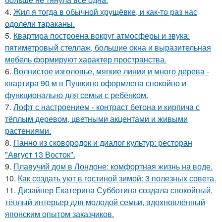
4.
Жил я тогда в обычной хрущёвке, и как-то раз нас
одолели тараканы.
5.
Квартира построена вокруг атмосферы и звука:
пятиметровый стеллаж, большие окна и выразительная
мебель формируют характер пространства.
6.
Волнистое изголовье, мягкие линии и много дерева -
квартира 90 м в Пушкино оформлена спокойно и
функционально для семьи с ребёнком.
7.
Лофт с настроением - контраст бетона и кирпича с
тёплым деревом, цветными акцентами и живыми
растениями.
8.
Панно из сковородок и диалог культур: ресторан
"Август 13 Восток".
9.
Плавучий дом в Лондоне: комфортная жизнь на воде.
10.
Как создать уют в гостиной зимой: 3 полезных совета.
11.
Дизайнер Екатерина Субботина создала спокойный,
тёплый интерьер для молодой семьи, вдохновлённый
японским опытом заказчиков.