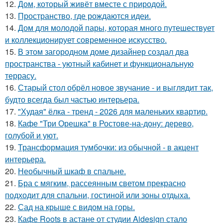
12.
Дом, который живёт вместе с природой.
13.
Пространство, где рождаются идеи.
14.
Дом для молодой пары, которая много путешествует
и коллекционирует современное искусство.
15.
В этом загородном доме дизайнер создал два
пространства - уютный кабинет и функциональную
террасу.
16.
Старый стол обрёл новое звучание - и выглядит так,
будто всегда был частью интерьера.
17.
"Худая" ёлка - тренд - 2026 для маленьких квартир.
18.
Кафе "Три Орешка" в Ростове-на-дону: дерево,
голубой и уют.
19.
Трансформация тумбочки: из обычной - в акцент
интерьера.
20.
Необычный шкаф в спальне.
21.
Бра с мягким, рассеянным светом прекрасно
подходит для спальни, гостиной или зоны отдыха.
22.
Сад на крыше с видом на горы.
23.
Кафе Roots в астане от студии Aidesign стало