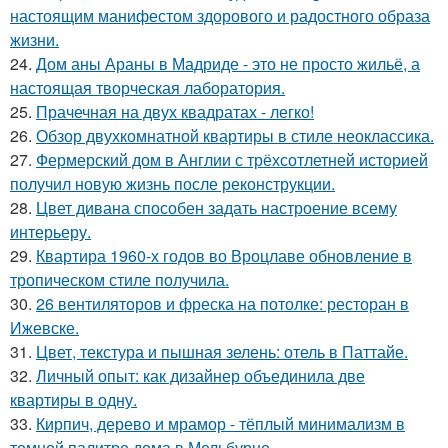
настоящим манифестом здорового и радостного образа
жизни.
24.
Дом аны Араны в Мадриде - это не просто жильё, а
настоящая творческая лаборатория.
25.
Прачечная на двух квадратах - легко!
26.
Обзор двухкомнатной квартиры в стиле неоклассика.
27.
Фермерский дом в Англии с трёхсотлетней историей
получил новую жизнь после реконструкции.
28.
Цвет дивана способен задать настроение всему
интерьеру.
29.
Квартира 1960-х годов во Вроцлаве обновление в
тропическом стиле получила.
30.
26 вентиляторов и фреска на потолке: ресторан в
Ижевске.
31.
Цвет, текстура и пышная зелень: отель в Паттайе.
32.
Личный опыт: как дизайнер объединила две
квартиры в одну.
33.
Кирпич, дерево и мрамор - тёплый минимализм в
темной палитре дома в Мельбурне.