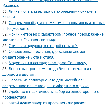
Ижевске.
30.
Личный опыт: квартира с панорамными окнами в
Казани.
31.
Современный дом с камином и панорамными окнами
в Подмосковье.
32.
Яркий интерьер с характером: полное преображение
квартиры в Гринвич - виллидж.
33.
Стильная однушка, в которой есть всё.
34.
Современная гостиная, где каждый элемент -
олицетворение уюта и стиля.
35.
Модернизм в легендарном доме Сан-паулу.
36.
Лофт с настроением - когда бетон сочетается с
деревом и цветом.
37.
Навесы из поликарбоната для бассейнов:
современное решение для комфортного отдыха
38.
Удобство и практичность: забор из одностороннего
профнастила
39.
Какой лучше забор из профнастила: расчет