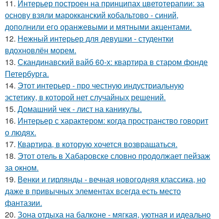
11.
Интерьер построен на принципах цветотерапии: за
основу взяли марокканский кобальтово - синий,
дополнили его оранжевыми и мятными акцентами.
12.
Нежный интерьер для девушки - студентки
вдохновлён морем.
13.
Скандинавский вайб 60-х: квартира в старом фонде
Петербурга.
14.
Этот интерьер - про честную индустриальную
эстетику, в которой нет случайных решений.
15.
Домашний чек - лист на каникулы.
16.
Интерьер с характером: когда пространство говорит
о людях.
17.
Квартира, в которую хочется возвращаться.
18.
Этот отель в Хабаровске словно продолжает пейзаж
за окном.
19.
Венки и гирлянды - вечная новогодняя классика, но
даже в привычных элементах всегда есть место
фантазии.
20.
Зона отдыха на балконе - мягкая, уютная и идеально