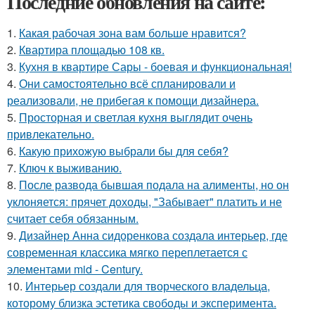
Последние обновления на сайте:
1.
Какая рабочая зона вам больше нравится?
2.
Квартира площадью 108 кв.
3.
Кухня в квартире Сары - боевая и функциональная!
4.
Они самостоятельно всё спланировали и
реализовали, не прибегая к помощи дизайнера.
5.
Просторная и светлая кухня выглядит очень
привлекательно.
6.
Какую прихожую выбрали бы для себя?
7.
Ключ к выживанию.
8.
После развода бывшая подала на алименты, но он
уклоняется: прячет доходы, "Забывает" платить и не
считает себя обязанным.
9.
Дизайнер Анна сидоренкова создала интерьер, где
современная классика мягко переплетается с
элементами mid - Century.
10.
Интерьер создали для творческого владельца,
которому близка эстетика свободы и эксперимента.