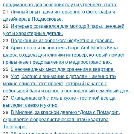
продуманная для вечерних пауз и утреннего света.
21.
Личный опыт: дача интерьерного фотографа и
дизайнера в Подмосковье.
22.
Интерьер создавался для молодой пары, ценящей
уют и характерные детали.
23.
Подоконник из обрезков: бюджетно и красиво.
24.
Архитектор и основатель бюро Archistories Кира
шаева создала для клиники интерьер, который ломает
привычные представления о медпространствах.
25.
5 неочевидных мест для хранения в квартире.
26.
Уют, баланс и внимание к деталям - именно так
можно описать этот проект, который начался с
небольшой бани и вырос в полноценный семейный дом.
27.
Скандинавский стиль в кухне - гостиной всегда
выглядит свежо и уютно.
28.
В Милане, за красной дверью "Дома с Помадой",
скрывается сюрреалистическая штаб-квартира
Toiletpaper.
29.
26 вентиляторов и фреска на потолке: ресторан в