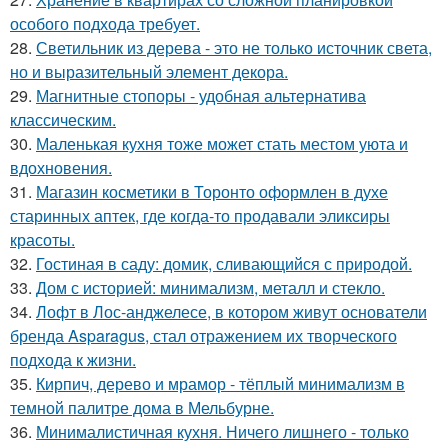
особого подхода требует.
28.
Светильник из дерева - это не только источник света,
но и выразительный элемент декора.
29.
Магнитные стопоры - удобная альтернатива
классическим.
30.
Маленькая кухня тоже может стать местом уюта и
вдохновения.
31.
Магазин косметики в Торонто оформлен в духе
старинных аптек, где когда-то продавали эликсиры
красоты.
32.
Гостиная в саду: домик, сливающийся с природой.
33.
Дом с историей: минимализм, металл и стекло.
34.
Лофт в Лос-анджелесе, в котором живут основатели
бренда Asparagus, стал отражением их творческого
подхода к жизни.
35.
Кирпич, дерево и мрамор - тёплый минимализм в
темной палитре дома в Мельбурне.
36.
Минималистичная кухня. Ничего лишнего - только