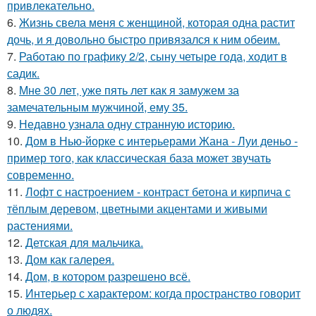
привлекательно.
6.
Жизнь свела меня с женщиной, которая одна растит
дочь, и я довольно быстро привязался к ним обеим.
7.
Работаю по графику 2/2, сыну четыре года, ходит в
садик.
8.
Мне 30 лет, уже пять лет как я замужем за
замечательным мужчиной, ему 35.
9.
Недавно узнала одну странную историю.
10.
Дом в Нью-йорке с интерьерами Жана - Луи деньо -
пример того, как классическая база может звучать
современно.
11.
Лофт с настроением - контраст бетона и кирпича с
тёплым деревом, цветными акцентами и живыми
растениями.
12.
Детская для мальчика.
13.
Дом как галерея.
14.
Дом, в котором разрешено всё.
15.
Интерьер с характером: когда пространство говорит
о людях.