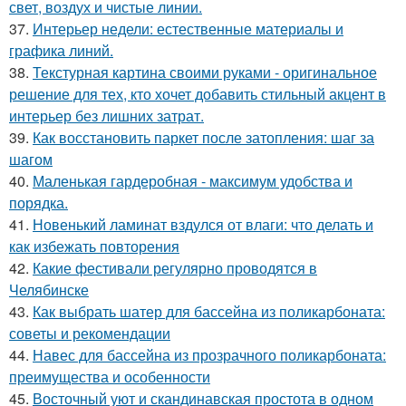
свет, воздух и чистые линии.
37.
Интерьер недели: естественные материалы и
графика линий.
38.
Текстурная картина своими руками - оригинальное
решение для тех, кто хочет добавить стильный акцент в
интерьер без лишних затрат.
39.
Как восстановить паркет после затопления: шаг за
шагом
40.
Маленькая гардеробная - максимум удобства и
порядка.
41.
Новенький ламинат вздулся от влаги: что делать и
как избежать повторения
42.
Какие фестивали регулярно проводятся в
Челябинске
43.
Как выбрать шатер для бассейна из поликарбоната:
советы и рекомендации
44.
Навес для бассейна из прозрачного поликарбоната:
преимущества и особенности
45.
Восточный уют и скандинавская простота в одном