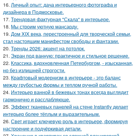
16.
Личный опыт: дача интерьерного фотографа и
дизайнера в Подмосковье.
17.
Трендовая фактурная "Скала" в интерьере.
18.
Мы строим уютную мансарду.
19.
Дом XIX века, перестроенный для творческой семьи,
стал настоящим манифестом свободы и фантазии.
20.
Тренды 2026: акцент на потолок.
21.
Экран под ванную: практичное и стильное решение.
22.
Классика, вдохновленная Петербургом, - изысканная,
но без излишней строгости.
23.
Крафтовый модернизм в интерьере - это баланс
между грубостью формы и теплом ручной работы.
24.
Интерьер ванной в бежевых тонах всегда выглядит
гармонично и расслабляюще.
25.
Эффект тканевых панелей на стене Instantly делает
интерьер более тёплым и выразительным.
26.
Свет играет ключевую роль в интерьере, формируя
настроение и подчёркивая детали.
27.
Хранение в квартирах со сложной планировкой