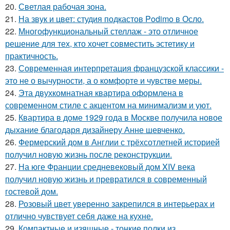
20.
Светлая рабочая зона.
21.
На звук и цвет: студия подкастов Podimo в Осло.
22.
Многофункциональный стеллаж - это отличное
решение для тех, кто хочет совместить эстетику и
практичность.
23.
Современная интерпретация французской классики -
это не о вычурности, а о комфорте и чувстве меры.
24.
Эта двухкомнатная квартира оформлена в
современном стиле с акцентом на минимализм и уют.
25.
Квартира в доме 1929 года в Москве получила новое
дыхание благодаря дизайнеру Анне шевченко.
26.
Фермерский дом в Англии с трёхсотлетней историей
получил новую жизнь после реконструкции.
27.
На юге Франции средневековый дом XIV века
получил новую жизнь и превратился в современный
гостевой дом.
28.
Розовый цвет уверенно закрепился в интерьерах и
отлично чувствует себя даже на кухне.
29.
Компактные и изящные - тонкие полки из