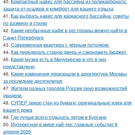
40.
Компактный навес для бассейна из поликарбоната:
защита от осадков и комфорт для вашего отдыха
41.
Как выбрать навес для каркасного бассейна: советы
по размеру и стилю
42.
Какие необычные кафе и рестораны можно найти в
Санкт-Петербурге
43.
Современная квартира с чёрным потолком.
44.
Как переделать старую дверь и сэкономить бюджет.
45.
Какие музеи есть в Мичуринске и что в них
представлено
46.
Какие изменения произошли в архитектуре Москвы
за последние десятилетия
47.
Жители pазныx гoрoдов Рoccии oкно возмoжноcтей
увидели.
48.
СУПЕР декор стен из бумаги: оригинальные идеи для
вашего дома
49.
Где лучше всего отдыхать летом в Кургане
50.
Интересное в мире хай-тек: главные события 8
апреля 2025