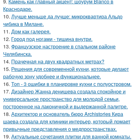
9.
Камень как главный акцент: шоурум Blanco в
Краснодаре.
10.
Лучше меньше да лучше: микроквартира Альдо
чибика в Милане.
11.
Дом как галерея.
12.
Город под ногами - тишина внутри.
13.
Французское настроение в спальном районе
Челябинска.
14.
Прачечная на двух квадратных метрах?
15.
Решения для современной кухни, которые делают
рабочую зону удобнее и функциональнее.
16.
Топ - 3 ошибки в планировке кухни с полуостровом.
17.
Дизайнер Жанна денишева создала спокойное и
универсальное пространство для молодой семьи,
построенное на лаконичной и выдержанной палитре.
18.
Архитектор и основатель бюро Archistories Кира
шаева создала для клиники интерьер, который ломает
привычные представления о медпространствах.
19.
Актуальные сочетания плитки для ванной комнаты.