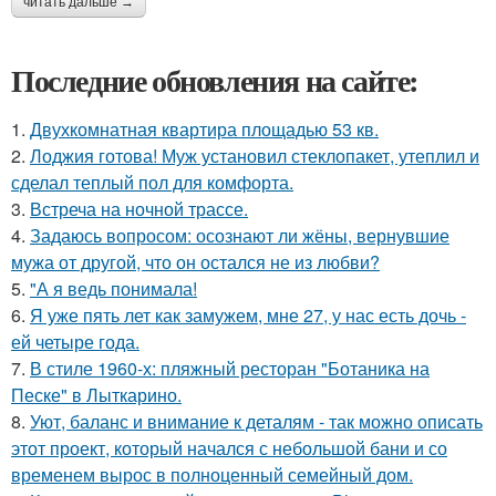
читать дальше →
Последние обновления на сайте:
1.
Двухкомнатная квартира площадью 53 кв.
2.
Лоджия готова! Муж установил стеклопакет, утеплил и
сделал теплый пол для комфорта.
3.
Встреча на ночной трассе.
4.
Задаюсь вопросом: осознают ли жёны, вернувшие
мужа от другой, что он остался не из любви?
5.
"А я ведь понимала!
6.
Я уже пять лет как замужем, мне 27, у нас есть дочь -
ей четыре года.
7.
В стиле 1960-х: пляжный ресторан "Ботаника на
Песке" в Лыткарино.
8.
Уют, баланс и внимание к деталям - так можно описать
этот проект, который начался с небольшой бани и со
временем вырос в полноценный семейный дом.