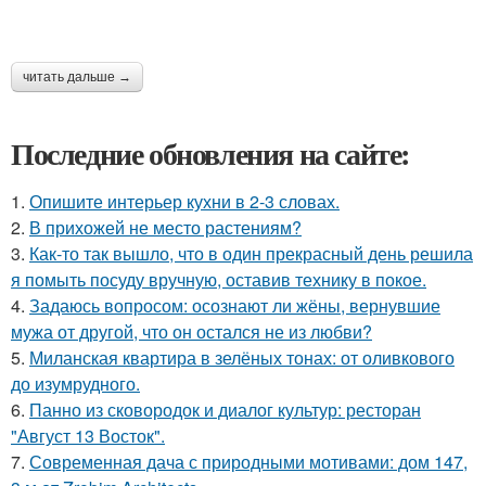
читать дальше →
Последние обновления на сайте:
1.
Опишите интерьер кухни в 2-3 словах.
2.
В прихожей не место растениям?
3.
Как-то так вышло, что в один прекрасный день решила
я помыть посуду вручную, оставив технику в покое.
4.
Задаюсь вопросом: осознают ли жёны, вернувшие
мужа от другой, что он остался не из любви?
5.
Миланская квартира в зелёных тонах: от оливкового
до изумрудного.
6.
Панно из сковородок и диалог культур: ресторан
"Август 13 Восток".
7.
Современная дача с природными мотивами: дом 147,