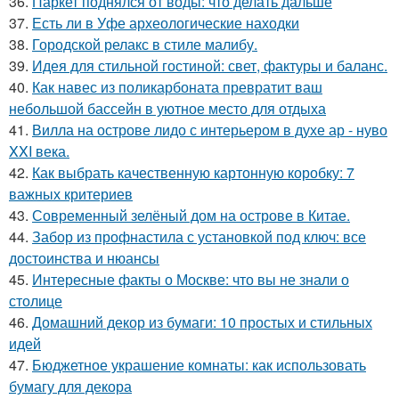
36.
Паркет поднялся от воды: что делать дальше
37.
Есть ли в Уфе археологические находки
38.
Городской релакс в стиле малибу.
39.
Идея для стильной гостиной: свет, фактуры и баланс.
40.
Как навес из поликарбоната превратит ваш
небольшой бассейн в уютное место для отдыха
41.
Вилла на острове лидо с интерьером в духе ар - нуво
XXI века.
42.
Как выбрать качественную картонную коробку: 7
важных критериев
43.
Современный зелёный дом на острове в Китае.
44.
Забор из профнастила с установкой под ключ: все
достоинства и нюансы
45.
Интересные факты о Москве: что вы не знали о
столице
46.
Домашний декор из бумаги: 10 простых и стильных
идей
47.
Бюджетное украшение комнаты: как использовать
бумагу для декора