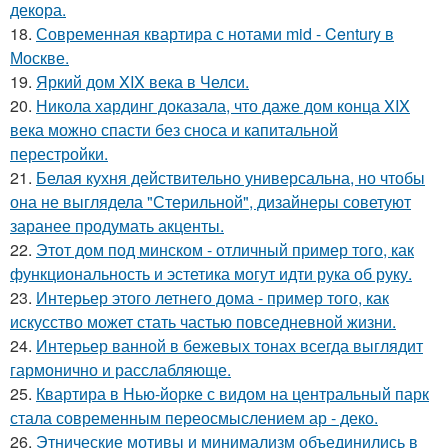
декора.
18.
Современная квартира с нотами mid - Century в
Москве.
19.
Яркий дом XIX века в Челси.
20.
Никола хардинг доказала, что даже дом конца XIX
века можно спасти без сноса и капитальной
перестройки.
21.
Белая кухня действительно универсальна, но чтобы
она не выглядела "Стерильной", дизайнеры советуют
заранее продумать акценты.
22.
Этот дом под минском - отличный пример того, как
функциональность и эстетика могут идти рука об руку.
23.
Интерьер этого летнего дома - пример того, как
искусство может стать частью повседневной жизни.
24.
Интерьер ванной в бежевых тонах всегда выглядит
гармонично и расслабляюще.
25.
Квартира в Нью-йорке с видом на центральный парк
стала современным переосмыслением ар - деко.
26.
Этнические мотивы и минимализм объединились в