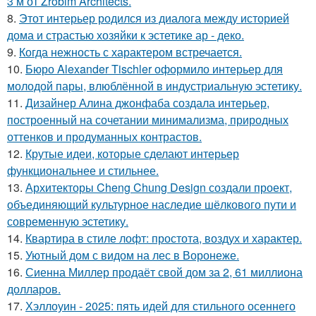
3 м от Zrobim Architects.
8.
Этот интерьер родился из диалога между историей
дома и страстью хозяйки к эстетике ар - деко.
9.
Когда нежность с характером встречается.
10.
Бюро Alexander Tischler оформило интерьер для
молодой пары, влюблённой в индустриальную эстетику.
11.
Дизайнер Алина джонфаба создала интерьер,
построенный на сочетании минимализма, природных
оттенков и продуманных контрастов.
12.
Крутые идеи, которые сделают интерьер
функциональнее и стильнее.
13.
Архитекторы Cheng Chung Design создали проект,
объединяющий культурное наследие шёлкового пути и
современную эстетику.
14.
Квартира в стиле лофт: простота, воздух и характер.
15.
Уютный дом с видом на лес в Воронеже.
16.
Сиенна Миллер продаёт свой дом за 2, 61 миллиона
долларов.
17.
Хэллоуин - 2025: пять идей для стильного осеннего