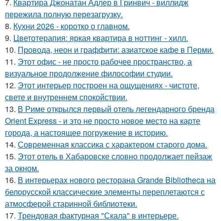
7.
Квартира Джонатан Адлер в Гринвич - виллидж
пережила полную перезагрузку.
8.
Кухни 2026 - коротко о главном.
9.
Цветотерапия: яркая квартира в ноттинг - хилл.
10.
Провода, неон и граффити: азиатское кафе в Перми.
11.
Этот офис - не просто рабочее пространство, а
визуальное продолжение философии студии.
12.
Этот интерьер построен на ощущениях - чистоте,
свете и внутреннем спокойствии.
13.
В Риме открылся первый отель легендарного бренда
Orient Express - и это не просто новое место на карте
города, а настоящее погружение в историю.
14.
Современная классика с характером старого дома.
15.
Этот отель в Хабаровске словно продолжает пейзаж
за окном.
16.
В интерьерах нового ресторана Grande Bibliotheca на
белорусской классические элементы переплетаются с
атмосферой старинной библиотеки.
17.
Трендовая фактурная "Скала" в интерьере.