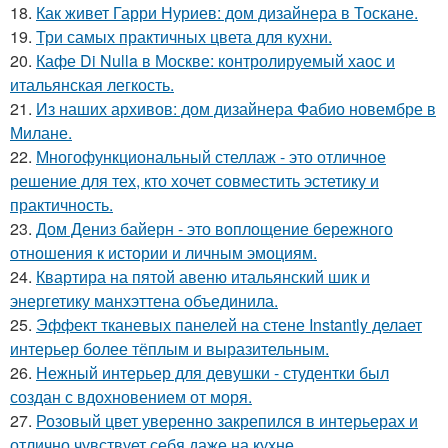
18.
Как живет Гарри Нуриев: дом дизайнера в Тоскане.
19.
Три самых практичных цвета для кухни.
20.
Кафе Di Nulla в Москве: контролируемый хаос и
итальянская легкость.
21.
Из наших архивов: дом дизайнера Фабио новембре в
Милане.
22.
Многофункциональный стеллаж - это отличное
решение для тех, кто хочет совместить эстетику и
практичность.
23.
Дом Дениз байерн - это воплощение бережного
отношения к истории и личным эмоциям.
24.
Квартира на пятой авеню итальянский шик и
энергетику манхэттена объединила.
25.
Эффект тканевых панелей на стене Instantly делает
интерьер более тёплым и выразительным.
26.
Нежный интерьер для девушки - студентки был
создан с вдохновением от моря.
27.
Розовый цвет уверенно закрепился в интерьерах и
отлично чувствует себя даже на кухне.