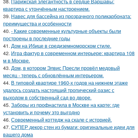
38.
Парижская элегантность в сердце Варшавы:
квартира с утончённым настроением.
39.
Навес для бассейна из прозрачного поликарбоната:
преимущества и особенности
40.
- Какие современные культурные объекты были
построены в последние годы
41.
Дом на Ибице в средиземноморском стиле.
42.
Игра фактур в современном интерьере: квартира 108
м в Москве.
43.
Дом, в котором Элвис Пресли провёл медовый
месяц - теперь с обновлённым интерьером.
44.
В типовой квартире 1960-х годов на нижнем этаже
удалось создать настоящий тропический оазис с
выходом в собственный сад во дворе.
45.
Заборы из профнастила в Москве на карте: где
установить и почему это выгодно
46.
Современный коттедж на скале с историей.
47.
СУПЕР декор стен из бумаги: оригинальные идеи для
вашего дома