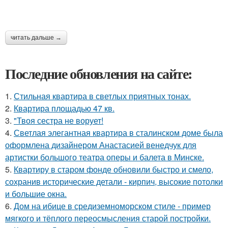
читать дальше →
Последние обновления на сайте:
1.
Стильная квартира в светлых приятных тонах.
2.
Квартира площадью 47 кв.
3.
"Твоя сестра не ворует!
4.
Светлая элегантная квартира в сталинском доме была
оформлена дизайнером Анастасией венедчук для
артистки большого театра оперы и балета в Минске.
5.
Квартиру в старом фонде обновили быстро и смело,
сохранив исторические детали - кирпич, высокие потолки
и большие окна.
6.
Дом на ибице в средиземноморском стиле - пример
мягкого и тёплого переосмысления старой постройки.