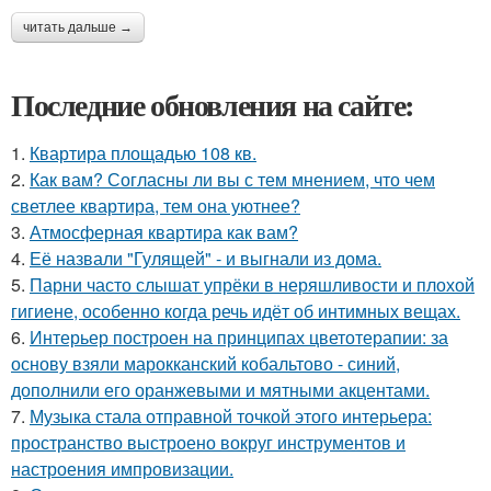
читать дальше →
Последние обновления на сайте:
1.
Квартира площадью 108 кв.
2.
Как вам? Согласны ли вы с тем мнением, что чем
светлее квартира, тем она уютнее?
3.
Атмосферная квартира как вам?
4.
Её назвали "Гулящей" - и выгнали из дома.
5.
Парни часто слышат упрёки в неряшливости и плохой
гигиене, особенно когда речь идёт об интимных вещах.
6.
Интерьер построен на принципах цветотерапии: за
основу взяли марокканский кобальтово - синий,
дополнили его оранжевыми и мятными акцентами.
7.
Музыка стала отправной точкой этого интерьера:
пространство выстроено вокруг инструментов и
настроения импровизации.