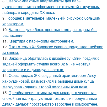
8.
Сверхкомпактные апартаменты для пары
путешественников оформлены с отсылкой к круизным
лайнерам середины XX века.
9.
Горошек в интерьере: маленький рисунок с большим
характером.
10.
Балкон в духе бохо: пространство для отдыха без
расписания.
11.
Квартира с парижским настроением.
12.
Этот отель в Хабаровске словно продолжает пейзаж
за окном.
13.
Заказчица обратилась к дизайнеру Юлии поздняк с
задачей оформить студию всего 32 м, не жертвуя
характером и индивидуальностью.
14.
Офис продаж ЖК, созданный архитектором Алсу
хайрутдиновой, разместился в бывшем доме купца
Меркулова - здании второй половины Xviii века.
15.
Преображение комнаты для молодого человека -
спокойная палитра, уютный текстиль и продуманные
детали делают пространство взрослее и комфортнее.