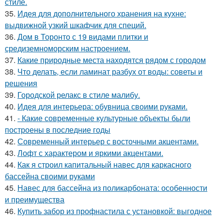
стиле.
35.
Идея для дополнительного хранения на кухне:
выдвижной узкий шкафчик для специй.
36.
Дом в Торонто с 19 видами плитки и
средиземноморским настроением.
37.
Какие природные места находятся рядом с городом
38.
Что делать, если ламинат разбух от воды: советы и
решения
39.
Городской релакс в стиле малибу.
40.
Идея для интерьера: обувница своими руками.
41.
- Какие современные культурные объекты были
построены в последние годы
42.
Современный интерьер с восточными акцентами.
43.
Лофт с характером и яркими акцентами.
44.
Как я строил капитальный навес для каркасного
бассейна своими руками
45.
Навес для бассейна из поликарбоната: особенности
и преимущества
46.
Купить забор из профнастила с установкой: выгодное