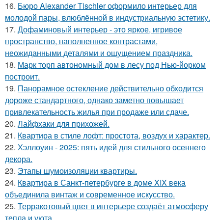
16.
Бюро Alexander Tischler оформило интерьер для
молодой пары, влюблённой в индустриальную эстетику.
17.
Дофаминовый интерьер - это яркое, игривое
пространство, наполненное контрастами,
неожиданными деталями и ощущением праздника.
18.
Марк торп автономный дом в лесу под Нью-йорком
построит.
19.
Панорамное остекление действительно обходится
дороже стандартного, однако заметно повышает
привлекательность жилья при продаже или сдаче.
20.
Лайфхаки для прихожей.
21.
Квартира в стиле лофт: простота, воздух и характер.
22.
Хэллоуин - 2025: пять идей для стильного осеннего
декора.
23.
Этапы шумоизоляции квартиры.
24.
Квартира в Санкт-петербурге в доме XIX века
объединила винтаж и современное искусство.
25.
Терракотовый цвет в интерьере создаёт атмосферу
тепла и уюта.