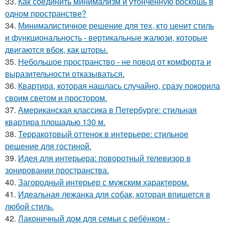
33.
Как соединить минимализм и утонченную роскошь в
одном пространстве?
34.
Минималистичное решение для тех, кто ценит стиль
и функциональность - вертикальные жалюзи, которые
двигаются вбок, как шторы.
35.
Небольшое пространство - не повод от комфорта и
выразительности отказываться.
36.
Квартира, которая нашлась случайно, сразу покорила
своим светом и простором.
37.
Американская классика в Петербурге: стильная
квартира площадью 130 м.
38.
Терракотовый оттенок в интерьере: стильное
решение для гостиной.
39.
Идея для интерьера: поворотный телевизор в
зонировании пространства.
40.
Загородный интерьер с мужским характером.
41.
Идеальная лежанка для собак, которая впишется в
любой стиль.
42.
Лаконичный дом для семьи с ребёнком -