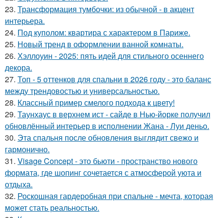
23.
Трансформация тумбочки: из обычной - в акцент
интерьера.
24.
Под куполом: квартира с характером в Париже.
25.
Новый тренд в оформлении ванной комнаты.
26.
Хэллоуин - 2025: пять идей для стильного осеннего
декора.
27.
Топ - 5 оттенков для спальни в 2026 году - это баланс
между трендовостью и универсальностью.
28.
Классный пример смелого подхода к цвету!
29.
Таунхаус в верхнем ист - сайде в Нью-йорке получил
обновлённый интерьер в исполнении Жана - Луи деньо.
30.
Эта спальня после обновления выглядит свежо и
гармонично.
31.
Visage Concept - это бьюти - пространство нового
формата, где шопинг сочетается с атмосферой уюта и
отдыха.
32.
Роскошная гардеробная при спальне - мечта, которая
может стать реальностью.