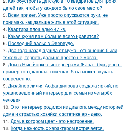
2.
Как обустроить детскую в 10 квадратов для троих
детей так, чтобы у каждого было свое место?
3.
Всем привет. Уже просто опускаются руки, не
понимаю, как дальше жить в этой ситуации.
4.
Квартира площадью 47 кв.
5.
Какая кухня вам больше всего нравится?
6.
Последний вальс в Эвервуде.
7.
Два года назад я ушла от мужа - отношения были
тяжёлые, терпеть дальше просто не могла.
8.
Дом в Нью-йорке с интерьерами Жана - Луи деньо -
пример того, как классическая база может звучать
современно.
9.
Дизайнер лилия Асфандиярова создала яркий, но
уравновешенный интерьер для семьи из четырёх
человек.
10.
Этот интерьер родился из диалога между историей
дома и страстью хозяйки к эстетике ар - деко.
11.
Дом, в котором цвет - это настроение.
12.
Когда нежность с характером встречается.