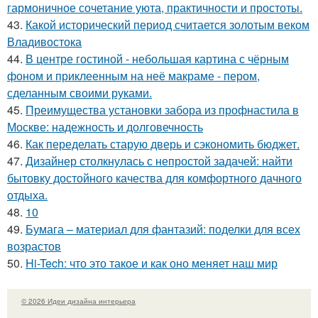
гармоничное сочетание уюта, практичности и простоты.
43.
Какой исторический период считается золотым веком
Владивостока
44.
В центре гостиной - небольшая картина с чёрным
фоном и приклеенным на неё макраме - пером,
сделанным своими руками.
45.
Преимущества установки забора из профнастила в
Москве: надежность и долговечность
46.
Как переделать старую дверь и сэкономить бюджет.
47.
Дизайнер столкнулась с непростой задачей: найти
бытовку достойного качества для комфортного дачного
отдыха.
48.
10
49.
Бумага – материал для фантазий: поделки для всех
возрастов
50.
Hi-Tech: что это такое и как оно меняет наш мир
© 2026 Идеи дизайна интерьера