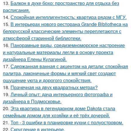
13.
Балкон в духе бохо: пространство для отдыха без
расписания.
14.
Спокойная интеллигентность: квартира рядом с МГУ.
15.
В интерьерах нового ресторана Grande Bibliotheca на
белорусской классические элементы переплетаются с
атмосферой старинной библиотеки.
16.
Панорамные виды, средиземноморское настроение
и натуральные материалы легли в основу проекта
дизайнера Елены Кулагиной.
17.
Сдержанная ванная с акцентом на детали: спокойная
палитра, лаконичные формы и мягкий свет создают
ощущение уюта и дорогого спокойствия.
18.
Прачечная на двух квадратных метрах?
19.
Личный опыт: дача интерьерного фотографа и
дизайнера в Подмосковье.
20.
Эта квартира в легендарном доме Dakota стала
семейным домом для хозяйки и её трёх дочерей.
21.
Топ - 3 ошибки в планировке кухни с полуостровом.
22.
Скругление в интерьере.