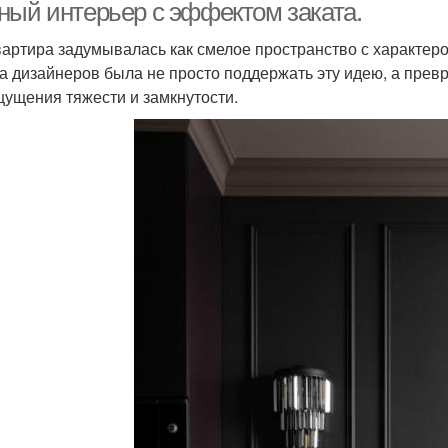
ный интерьер с эффектом заката.
вартира задумывалась как смелое пространство с характером
а дизайнеров была не просто поддержать эту идею, а прев
щущения тяжести и замкнутости.