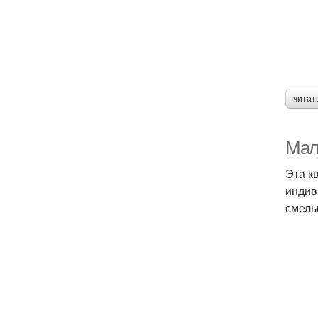
читат
Мал
Эта к
индив
смелы