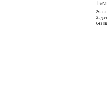
Тем
Эта к
Задач
без о