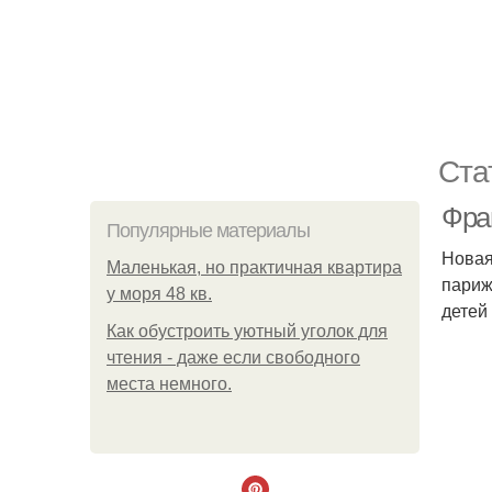
Ста
Фра
Популярные материалы
Новая
Маленькая, но практичная квартира
париж
у моря 48 кв.
детей
Как обустроить уютный уголок для
чтения - даже если свободного
места немного.