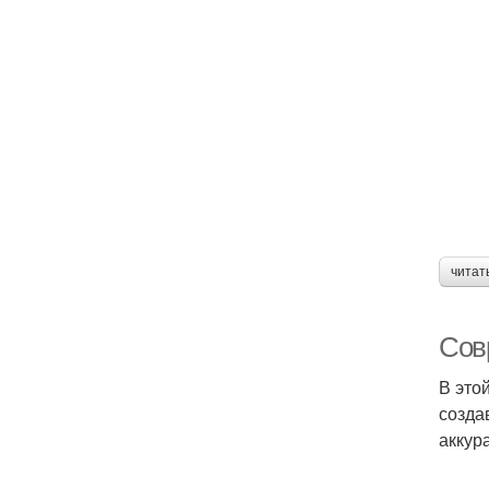
читат
Сов
В это
созда
аккур