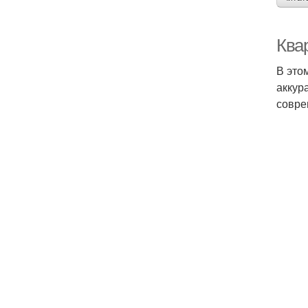
Ква
В это
аккур
совре