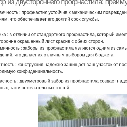
ор из двустороннего профнастила: преим
вечность : профнастил устойчив к механическим поврежде
иям, что обеспечивает его долгий срок службы.
ика : в отличии от стандартного профнастила, который име
торонне окрашенный лист красив с обеих сторон.
мичность : заборы из профнастила являются одним из сам
дений, что делает их отличным выбором для бюджета.
тность : конструкция надежно защищает ваш участок от пос
одимую конфиденциальность.
асность : двухметровый забор из профнастила создает над
ных, так и нежелательных гостей.