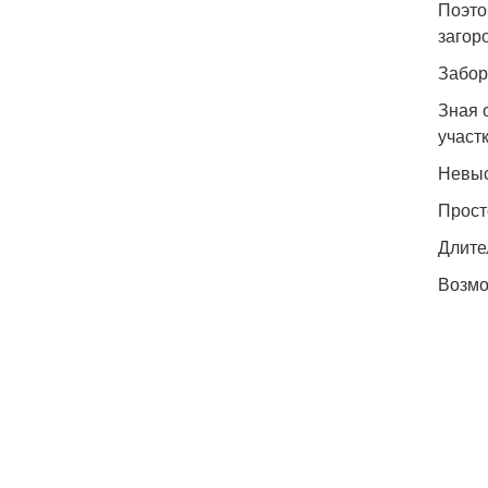
Поэто
загор
Забор
Зная 
участ
Невыс
Прост
Длите
Возмо