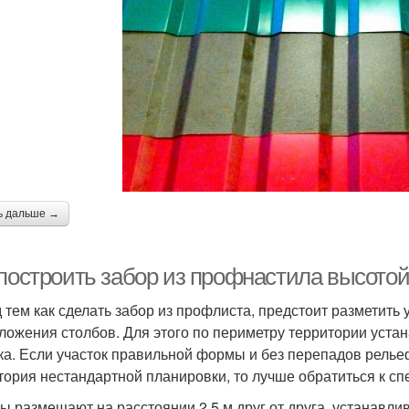
ь дальше →
 построить забор из профнастила высотой
 тем как сделать забор из профлиста, предстоит разметить
ложения столбов. Для этого по периметру территории уста
ка. Если участок правильной формы и без перепадов релье
тория нестандартной планировки, то лучше обратиться к сп
ы размещают на расстоянии 2,5 м друг от друга, устанавли