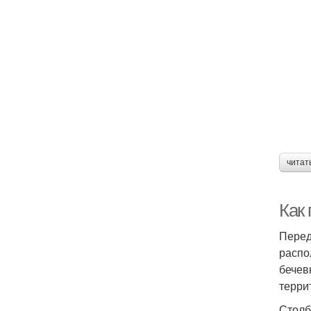
читат
Как
Перед
распо
бечев
терри
Столб