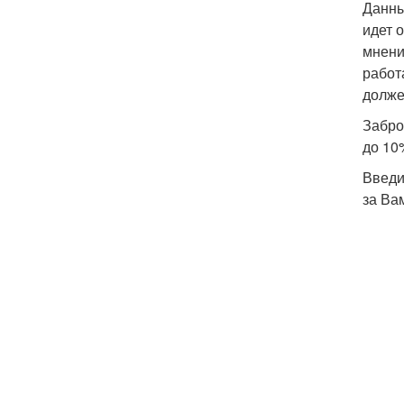
Данны
идет 
мнени
работ
долже
Забро
до 10
Введи
за Ва