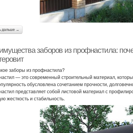
ь дальше →
имущества заборов из профнастила: поче
теровит
акое заборы из профнастила?
астил — это современный строительный материал, который
опулярность обусловлена сочетанием прочности, долговечно
астил представляет собой листовой материал с профилир
ую жесткость и стабильность.