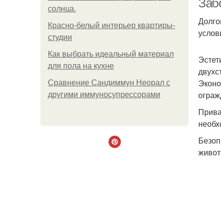
Заб
солнца.
Долго
Красно-белый интерьер квартиры-
услов
студии
Как выбрать идеальный материал
Эстет
для пола на кухне
двухс
Эконо
Сравнение Сандиммун Неорал с
ограж
другими иммуносупрессорами
Прива
необх
Безоп
живот