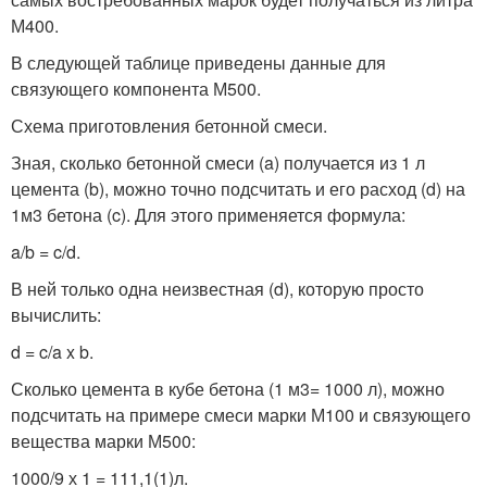
М400.
В следующей таблице приведены данные для
связующего компонента М500.
Схема приготовления бетонной смеси.
Зная, сколько бетонной смеси (a) получается из 1 л
цемента (b), можно точно подсчитать и его расход (d) на
1м3 бетона (c). Для этого применяется формула:
a/b = c/d.
В ней только одна неизвестная (d), которую просто
вычислить:
d = c/a x b.
Сколько цемента в кубе бетона (1 м
3
= 1000 л), можно
подсчитать на примере смеси марки М100 и связующего
вещества марки М500:
1000/9 х 1 = 111,1(1)л.