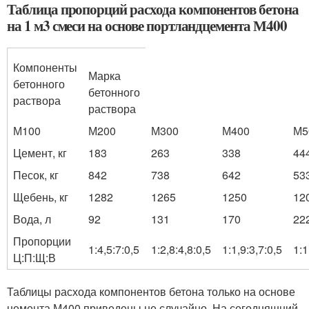
Таблица пропорций расхода компонентов бетона
на 1 м3 смеси на основе портландцемента М400
Компоненты
Марка
бетонного
бетонного
раствора
раствора
М100
М200
М300
М400
М5
Цемент, кг
183
263
338
44
Песок, кг
842
738
642
53
Щебень, кг
1282
1265
1250
12
Вода, л
92
131
170
22
Пропорции
1:4,5:7:0,5
1:2,8:4,8:0,5
1:1,9:3,7:0,5
1:1
Ц:П:Щ:В
Таблицы расхода компонентов бетона только на основе
цемента М400 приведены не случайно. На сегодняшний