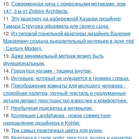
10.
Современная дача с природными мотивами: дом
147, 3 м от Zrobim Architects.
11.
Эту квартиру на набережной Казанки дизайнер
Тамара Стругова оформила для своего сына.
12.
Из типовой панельной квартиры дизайнер Валерия
Макаревич создала выразительный интерьер в духе mid
- Century Modern.
13.
Даже минимальный метраж может быть
функциональным.
14.
Город под ногами - тишина внутри.
15.
Интерьер, который не нуждается в громких словах.
16.
Преображение комнаты для молодого человека -
спокойная палитра, уютный текстиль и продуманные
детали делают пространство взрослее и комфортнее.
17.
Необычная подсветка в интерьере.
18.
Коллекция Landshapes - новое совместное
направление дизайнера и Kohler.
19.
Три самых практичных цвета для кухни.
20.
Квартира в стиле лофт: простота, воздух и характер.