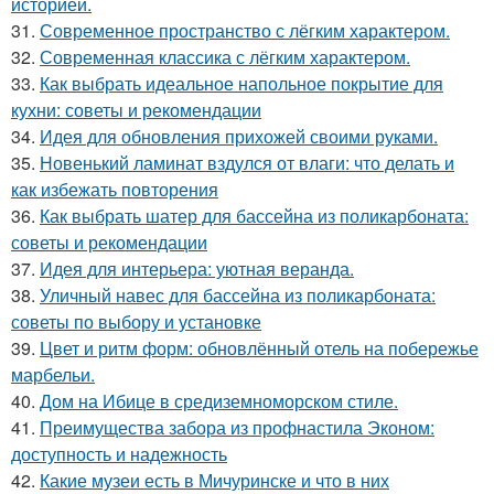
историей.
31.
Современное пространство с лёгким характером.
32.
Современная классика с лёгким характером.
33.
Как выбрать идеальное напольное покрытие для
кухни: советы и рекомендации
34.
Идея для обновления прихожей своими руками.
35.
Новенький ламинат вздулся от влаги: что делать и
как избежать повторения
36.
Как выбрать шатер для бассейна из поликарбоната:
советы и рекомендации
37.
Идея для интерьера: уютная веранда.
38.
Уличный навес для бассейна из поликарбоната:
советы по выбору и установке
39.
Цвет и ритм форм: обновлённый отель на побережье
марбельи.
40.
Дом на Ибице в средиземноморском стиле.
41.
Преимущества забора из профнастила Эконом:
доступность и надежность
42.
Какие музеи есть в Мичуринске и что в них