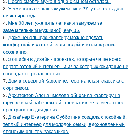
2.
После смерти мужа я одна с сыном осталась.
3.
Я уже пять лет как замужем, мне 27, у нас есть дочь -
ей четыре года.
4.
Мне 30 лет, уже пять лет как я замужем за
замечательным мужчиной, ему 35.
5.
Даже небольшую квартиру можно сделать
комфортной и уютной, если подойти к планировке
осознанно.
6.
3 ошибки в дизайн - проектах, которые чаще всего
портят готовый интерьер - и из-за которых ожидание не
совпадает с реальностью.
7.
Дом в северной Каролине: георгианская классика с
сюрпризом.
8.
Архитектор Алена чмелева обновила квартиру на
фрунзенской набережной, превратив её в элегантное
пространство для двоих.
9.
Дизайнер Екатерина Субботина создала спокойный,
тёплый интерьер для молодой семьи, вдохновлённый
японским опытом заказчиков.