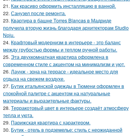
21.
Как красиво оформить инсталляцию в ванной.
22.
Санузел после ремонта.
23.
Квартира в башне Torres Blancas в Мадриде
получила вторую жизнь благодаря архитекторам Studio
Noju.
24.
Крафтовый модернизм в интерьере - это баланс
между грубостью формы и теплом ручной работы.
25.
Эта двухкомнатная квартира оформлена в
современном стиле с акцентом на минимализм и уют.
26.
Лаунж - зона на террасе - идеальное место для
отдыха на свежем воздухе.
27.
Бутик итальянской одежды в Тюмени оформлен в
спокойной палитре с акцентом на натуральные
материалы и выразительные фактуры.
28.
Терракотовый цвет в интерьере создаёт атмосферу
тепла и уюта.
29.
Парижская квартира с характером.
30.
Бутик - отель в подземелье: стиль с неожиданной