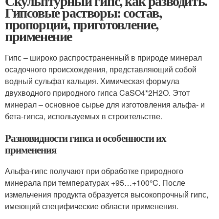
Скульптурный гипс, как разводить.
Гипсовые растворы: состав,
пропорции, приготовление,
применение
Гипс – широко распространенный в природе минерал
осадочного происхождения, представляющий собой
водный сульфат кальция. Химическая формула
двухводного природного гипса CaSO
4
*2H
2
O. Этот
минерал – основное сырье для изготовления альфа- и
бета-гипса, используемых в строительстве.
Разновидности гипса и особенности их
применения
Альфа-гипс получают при обработке природного
минерала при температурах +95…+100°C. После
измельчения продукта образуется высокопрочный гипс,
имеющий специфические области применения.