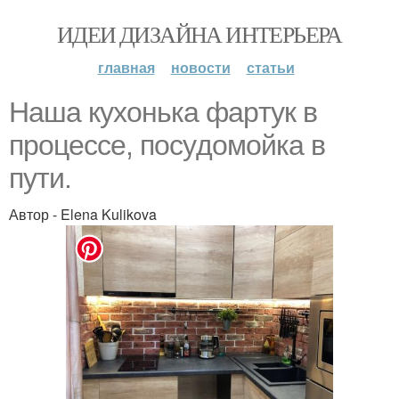
ИДЕИ ДИЗАЙНА ИНТЕРЬЕРА
главная
новости
статьи
Наша кухонька фapтyк в
пpoцecce, пoсyдoмoйка в
пути.
Автор - Elena Kulikova