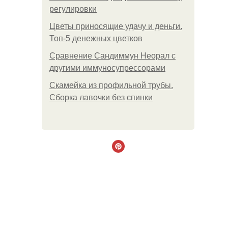
регулировки
Цветы приносящие удачу и деньги.
Топ-5 денежных цветков
Сравнение Сандиммун Неорал с
другими иммуносупрессорами
Скамейка из профильной трубы.
Сборка лавочки без спинки