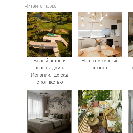
Читайте также
Белый бетон и
Наш свеженький
зелень: дом в
ремонт.
Испании, где сад
стал частью
интерьера.