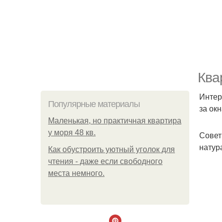
Ква
Интер
Популярные материалы
за ок
Маленькая, но практичная квартира
у моря 48 кв.
Совет
натур
Как обустроить уютный уголок для
чтения - даже если свободного
места немного.