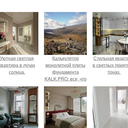
Уютная светлая
Калькулятор
Стильная кварт
квартира в лучах
монолитной плиты
в светлых прия
солнца.
фундамента
тонах.
KALK.PRO: все, что
нужно знать о
расчете
фундамента