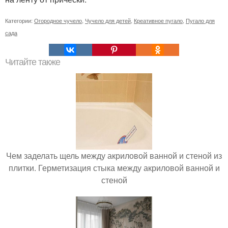
Категории:
Огородное чучело
,
Чучело для детей
,
Креативное пугало
,
Пугало для
сада
Читайте также
Чем заделать щель между акриловой ванной и стеной из
плитки. Герметизация стыка между акриловой ванной и
стеной