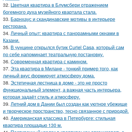
32.
Цветная квартира в Блумсбери отражением
богемного духа музейного квартала стала.
33.
Барнхаус и скандинавские мотивы в интерьере
ресторана.
34.
Личный опыт: квартира с панорамными окнами в
Казани.
35.
В чунцине открылся бутик Curiel Casa, который сам
по себе напоминает театральную постановку.
36.
Современная квартира с камином.
37.
Эта квартира в Милане - тонкий пример того, как
личный вкус формирует атмосферу дома.
38.
Эстетичная лестница в доме - это не просто
функциональный элемент, а важная часть интерьера,
которая задаёт стиль и атмосферу.
39.
Летний дом в Дании был создан как уютное убежище
и творческое пространство, тесно связанное с природой.
40.
Американская классика в Петербурге: стильная
квартира площадью 130 м.