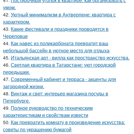
41.
Постирочный уголок в квартире: как организовать с
умом.
42.
Уютный минимализм в Антверпене: квартира с
характером.
43.
Какие фестивали и праздники проводятся в
Череповце
44.
Как навес из поликарбоната превратит ваш
небольшой бассейн в уютное место для отдыха
45.
Итальянская арт - вилла как пространство искусства.
46.
Светлая квартира в Татарстане: уют городской
передышки.
47.
Современный кабинет и терраса - акценты для
загородной жизни.
48.
Винтаж и свет: интерьер магазина посуды в
Петербурге.
49.
Полное руководство по техническим
характеристикам и свойствам извести
50.
Как превратить комнату в произведение искусства:
советы по украшению бумагой