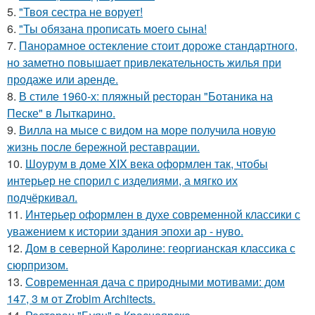
5.
"Твоя сестра не ворует!
6.
"Ты обязана прописать моего сына!
7.
Панорамное остекление стоит дороже стандартного,
но заметно повышает привлекательность жилья при
продаже или аренде.
8.
В стиле 1960-х: пляжный ресторан "Ботаника на
Песке" в Лыткарино.
9.
Вилла на мысе с видом на море получила новую
жизнь после бережной реставрации.
10.
Шоурум в доме XIX века оформлен так, чтобы
интерьер не спорил с изделиями, а мягко их
подчёркивал.
11.
Интерьер оформлен в духе современной классики с
уважением к истории здания эпохи ар - нуво.
12.
Дом в северной Каролине: георгианская классика с
сюрпризом.
13.
Современная дача с природными мотивами: дом
147, 3 м от Zrobim Architects.