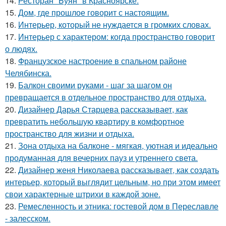
14.
Ресторан "Буян" в Красноярске.
15.
Дом, где прошлое говорит с настоящим.
16.
Интерьер, который не нуждается в громких словах.
17.
Интерьер с характером: когда пространство говорит
о людях.
18.
Французское настроение в спальном районе
Челябинска.
19.
Балкон своими руками - шаг за шагом он
превращается в отдельное пространство для отдыха.
20.
Дизайнер Дарья Старцева рассказывает, как
превратить небольшую квартиру в комфортное
пространство для жизни и отдыха.
21.
Зона отдыха на балконе - мягкая, уютная и идеально
продуманная для вечерних пауз и утреннего света.
22.
Дизайнер женя Николаева рассказывает, как создать
интерьер, который выглядит цельным, но при этом имеет
свои характерные штрихи в каждой зоне.
23.
Ремесленность и этника: гостевой дом в Переславле
- залесском.