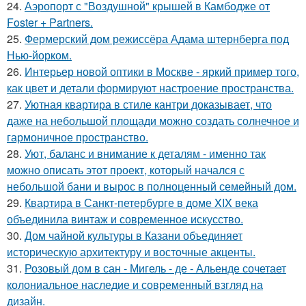
24.
Аэропорт с "Воздушной" крышей в Камбодже от
Foster + Partners.
25.
Фермерский дом режиссёра Адама штернберга под
Нью-йорком.
26.
Интерьер новой оптики в Москве - яркий пример того,
как цвет и детали формируют настроение пространства.
27.
Уютная квартира в стиле кантри доказывает, что
даже на небольшой площади можно создать солнечное и
гармоничное пространство.
28.
Уют, баланс и внимание к деталям - именно так
можно описать этот проект, который начался с
небольшой бани и вырос в полноценный семейный дом.
29.
Квартира в Санкт-петербурге в доме XIX века
объединила винтаж и современное искусство.
30.
Дом чайной культуры в Казани объединяет
историческую архитектуру и восточные акценты.
31.
Розовый дом в сан - Мигель - де - Альенде сочетает
колониальное наследие и современный взгляд на
дизайн.