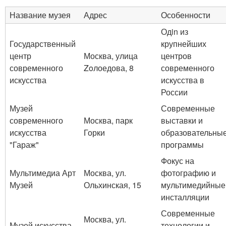
Название музея
Адрес
Особенности
Одin из
Государственный
крупнейших
центр
Москва, улица
центров
современного
Zoлоедова, 8
современного
искусства
искусства в
России
Музей
Современные
современного
Москва, парк
выставки и
искусства
Горки
образовательны
"Гараж"
программы
Фокус на
Мультимедиа Арт
Москва, ул.
фотографию и
Музей
Ольхинская, 15
мультимедийные
инсталляции
Современные
Москва, ул.
Музей искусства
технологии и