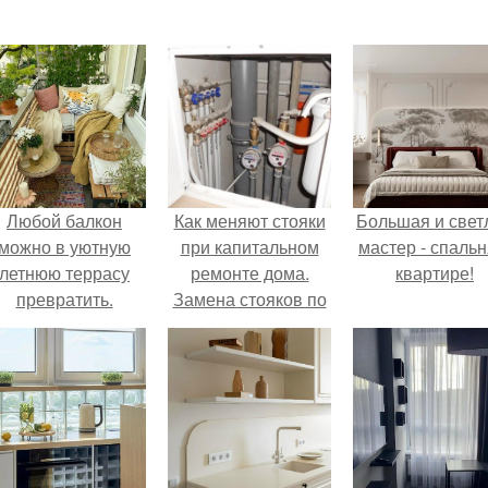
Любой балкон
Как меняют стояки
Большая и свет
можно в уютную
при капитальном
мастер - спальн
летнюю террасу
ремонте дома.
квартире!
превратить.
Замена стояков по
программе
капремонта