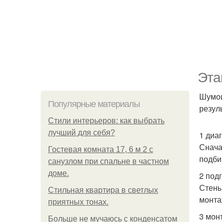
Эта
Шумои
Популярные материалы
резул
Стили интерьеров: как выбрать
лучший для себя?
1 диа
Снача
Гостевая комната 17, 6 м 2 с
подби
санузлом при спальне в частном
доме.
2 под
Стены
Стильная квартира в светлых
монта
приятных тонах.
3 мон
Больше не мучаюсь с конденсатом