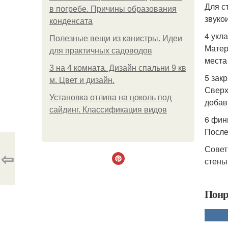
Для с
в погребе. Причины образования
звуко
конденсата
4 укл
Полезные вещи из канистры. Идеи
Матер
для практичных садоводов
места
3 на 4 комната. Дизайн спальни 9 кв
5 зак
м. Цвет и дизайн.
Сверх
Установка отлива на цоколь под
добав
сайдинг. Классификация видов
6 фин
После
Совет
⇦
стены,
Понр