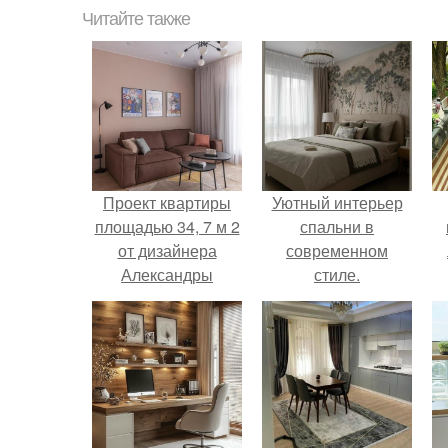
Читайте также
Проект квартиры
Уютный интерьер
площадью 34, 7 м 2
спальни в
от дизайнера
современном
Александры
стиле.
качуриной.