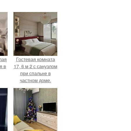
лая
Гостевая комната
я в
17, 6 м 2 с санузлом
при спальне в
частном доме.