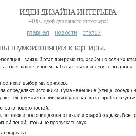
ИДЕИ ДИЗАЙНА ИНТЕРЬЕРА
+1000 идей для вашего интерьера!
главная
новости
статьи
пы шумоизоляции квартиры.
золяция - важный этап при ремонте, особенно если хочетс
ьтат был эффективным, работы стоит выполнять поэтапно.
гностика и выбор материалов.
ла определяют источники шума - внешние (улица, соседи) ил
рают тип шумоизоляции: минеральная вата, пробка, акустич
готовка поверхностей.
, потолок и пол очищаются от пыли и старой отделки. Все 
жной пеной, чтобы не пропускать звук.
таж каркаса.